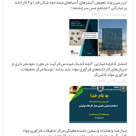
(بررسی روند تعویض آسترهای آسیاهای نیمه خودشکن فاز ۱ و ۲ کارخانه
پرعیارکنی ۲ مجتمع مس سرچشمه)
چهارشنبه 7 مرداد 1405
انتشار کتابچه مهارتی “آنچه که یک مهندس فرآیند در مورد نمونه‌برداری از
جریان‌های کارخانه‌های فرآوری مواد باید بداند” توسط مرکز تحقیقات
فرآوری مواد کاشی‌گر
یکشنبه 28 تیر 1405
چهارصد و هشتاد و نهمین جلسه هفتگی مرکز تحقیقات فرآوری مواد
کاشی‌گر (استانداردسازی راهبری مدار کارخانه مولیبدن)