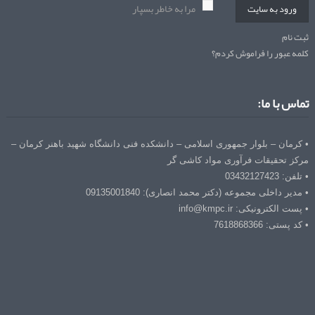
مرا به خاطر بسپار
ورود به سایت
ثبت نام
کلمه عبور را فراموش کردم؟
تماس با ما:
• کرمان – بلوار جمهوری اسلامی – دانشکده فنی دانشگاه شهید باهنر کرمان –
مرکز تحقیقات فرآوری مواد کاشی گر
• تلفن: 03432127423
• مدیر داخلی مجموعه (دکتر محمد انصاری): 09135001840
• پست الکترونیکی: info@kmpc.ir
• کد پستی: 7618868366