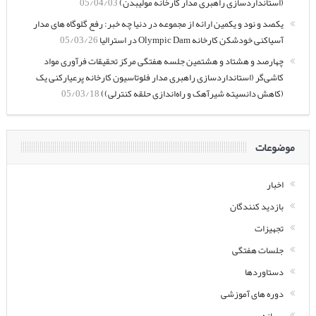
(استانداردسازی راهبری مدار کارخانه مولیبدن)
05/04/03
یکصد و نود و یکمین ارائه از مجموعه در دنیا چه خبر: رفع گلوگاه های مدار
آسیاکنی خودشکن کارخانه Olympic Dam در استرالیا
05/03/26
چهارصد و هشتاد و هشتمین جلسه هفتگی مرکز تحقیقات فرآوری مواد
کاشی‌گر (استانداردسازی راهبری مدار فلوتاسیون کارخانه پرعیارکنی یک
(کاهش دانسیته شیرآهک و راه‌اندازی حلقه کنترلی))
05/03/18
موضوعات
اخبار
بازدید کنندگان
تجهیزات
جلسات هفتگی
دستاوردها
دوره های آموزشی