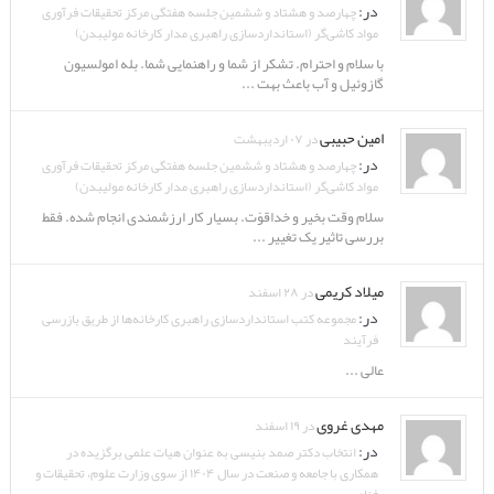
در:
چهارصد و هشتاد و ششمین جلسه هفتگی مرکز تحقیقات فرآوری
مواد کاشی‌گر (استانداردسازی راهبری مدار کارخانه مولیبدن)
با سلام و احترام. تشکر از شما و راهنمایی شما. بله امولسیون
گازوئیل و آب باعث بهت ...
امین حبیبی
در ۰۷ اردیبهشت
در:
چهارصد و هشتاد و ششمین جلسه هفتگی مرکز تحقیقات فرآوری
مواد کاشی‌گر (استانداردسازی راهبری مدار کارخانه مولیبدن)
سلام وقت بخیر و خداقوّت. بسیار کار ارزشمندی انجام شده. فقط
بررسی تاثیر یک تغییر ...
میلاد کریمی
در ۲۸ اسفند
در:
مجموعه کتب استانداردسازی راهبری کارخانه‌ها از طریق بازرسی
فرآیند
عالی ...
مهدی غروی
در ۱۹ اسفند
در:
انتخاب دکتر صمد بنیسی به عنوان هیات علمی برگزیده در
همکاری با جامعه و صنعت در سال ۱۴۰۴ از سوی وزارت علوم، تحقیقات و