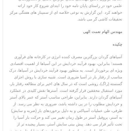
علمی خود در راستای پایان نامه خود را ابتدای شروع کار خود ارائه
خواهند کرد. این گزارش به نوعی خلاصه ای از سمینار های هفتگی مرکز
تحقیقات کاشی گر می باشد.
مهندس الهام نعمت الهی
چکیده
آسیاهای گردان بزرگترین مصرف کننده انرژی در کارخانه های فرآوری
هستند؛ بنابراین، بهبود فرآیند خردایش در این آسیاها از اهمیت اقتصادی
ویژه ای برخوردار است. به منظور بهبود فرآیند خردایش در آسیاها، درک
مناسب از رفتار بار در آسیا ضروری است. شبیه سازی با روش اجزای
گسسته (راگ)، روشی است که در سال های اخیر برای مطالعه رفتار بار،
مورد استقبال محققین قرار گرفته است. آسترها نقش کلیدی در عملکرد
آسیاهای گردان دارند. بنابراین، طراحی مناسب آستر که عمر بالای آستر
و خردایش مطلوب را در پی داشته باشد، ضروری به نظر می رسد. از
طرفی، طی عملیات آسیاکنی و به دلیل برخوردهای بار (ضربه و سایش)
به آستر، پروفیل آستر در طول زمان تغییر می کند و حرکت بار آسیا را
تحت تأثیر قرار می دهد. پیش بینی سایش آستر، بسیار پیچیده تر از
پیش بینی شکل بار است و از جمله مواردی است که تنها از طریق شبیه