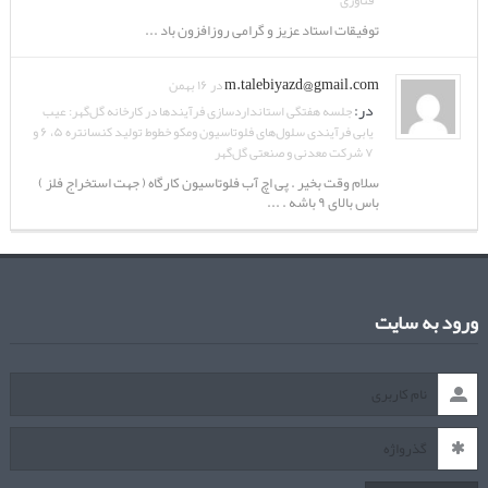
فناوری
توفیقات استاد عزیز و گرامی روزافزون باد ...
m.talebiyazd@gmail.com
در ۱۶ بهمن
در:
جلسه هفتگی استانداردسازی فرآیندها در کارخانه گل‌گهر: عیب
یابی فرآیندی سلول‌های فلوتاسیون ومکو خطوط تولید کنسانتره ۵، ۶ و
۷ شرکت معدنی و صنعتی گل‌گهر
سلام وقت بخیر . پی اچ آب فلوتاسیون کارگاه ( جهت استخراج فلز )
باس بالای ۹ باشه . ...
ورود به سایت