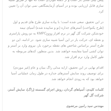
سازی قابل ارزیابی بوده و در آسیای آزمایشگاهی نمی توان آن را تعیین
کرد.
در این تحقیق، سعی شده است؛ با پیاده سازی طرح های قدیم و اول
(طرح یکنواخت) آسترهای جداره (نو و ساییده شده) آسیای نیمه
خودشکن شرکت گل گهر در نرم افزار KMPC
به دو روش پارامتری
DEM
و نقطه ای، حرکت بار در این آسیا شبیه سازی شود. در ادامه، این دو
طرح آستر براساس شاخص های نقطه برخورد بار، نیروی وارد بر آستر و
توان کشی آسیا مقایسه خواهند شد. بدین منظور، کدهای مربوطه به
طور کامل وارد نرم افزار شد.
اقدام نهایی در این تحقیق، ارایه مدلی راگ بنیان و عام (غیر موردی)
برای توصیف روند سایش آسترهای جداره در طول زمان عملیاتی آسیا
خواهد بود که به زودی انجام خواهد شد.
کلمات کلیدی: آسیاهای گردان، روش اجزای گسسته (راگ)، سایش آستر،
شرکت گل گهر
مهندس سید رامین مرتضوی