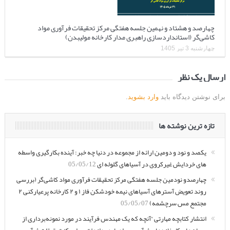
چهارصد و هشتاد و نهمین جلسه هفتگی مرکز تحقیقات فرآوری مواد
کاشی‌گر (استانداردسازی راهبری مدار کارخانه مولیبدن)
چهارشنبه 3 تیر 1405
ارسال یک نظر
برای نوشتن دیدگاه باید
وارد بشوید
.
تازه ترین نوشته ها
یکصد و نود و دومین ارائه از مجموعه در دنیا چه خبر: آینده بکارگیری واسطه
های خردایش غیرکروی در آسیاهای گلوله ای
05/05/12
چهارصدو نودمین جلسه هفتگی مرکز تحقیقات فرآوری مواد کاشی‌گر (بررسی
روند تعویض آسترهای آسیاهای نیمه خودشکن فاز ۱ و ۲ کارخانه پرعیارکنی ۲
مجتمع مس سرچشمه)
05/05/07
انتشار کتابچه مهارتی “آنچه که یک مهندس فرآیند در مورد نمونه‌برداری از