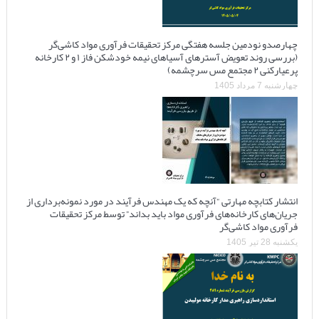
چهارصدو نودمین جلسه هفتگی مرکز تحقیقات فرآوری مواد کاشی‌گر
(بررسی روند تعویض آسترهای آسیاهای نیمه خودشکن فاز ۱ و ۲ کارخانه
پرعیارکنی ۲ مجتمع مس سرچشمه)
چهارشنبه 7 مرداد 1405
انتشار کتابچه مهارتی “آنچه که یک مهندس فرآیند در مورد نمونه‌برداری از
جریان‌های کارخانه‌های فرآوری مواد باید بداند” توسط مرکز تحقیقات
فرآوری مواد کاشی‌گر
یکشنبه 28 تیر 1405