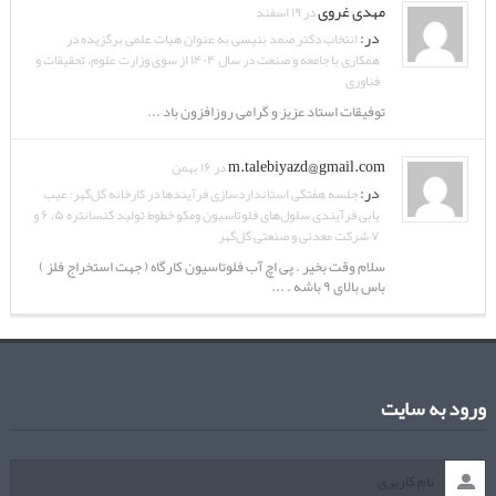
مهدی غروی
در ۱۹ اسفند
در:
انتخاب دکتر صمد بنیسی به عنوان هیات علمی برگزیده در
همکاری با جامعه و صنعت در سال ۱۴۰۴ از سوی وزارت علوم، تحقیقات و
فناوری
توفیقات استاد عزیز و گرامی روزافزون باد ...
m.talebiyazd@gmail.com
در ۱۶ بهمن
در:
جلسه هفتگی استانداردسازی فرآیندها در کارخانه گل‌گهر: عیب
یابی فرآیندی سلول‌های فلوتاسیون ومکو خطوط تولید کنسانتره ۵، ۶ و
۷ شرکت معدنی و صنعتی گل‌گهر
سلام وقت بخیر . پی اچ آب فلوتاسیون کارگاه ( جهت استخراج فلز )
باس بالای ۹ باشه . ...
ورود به سایت