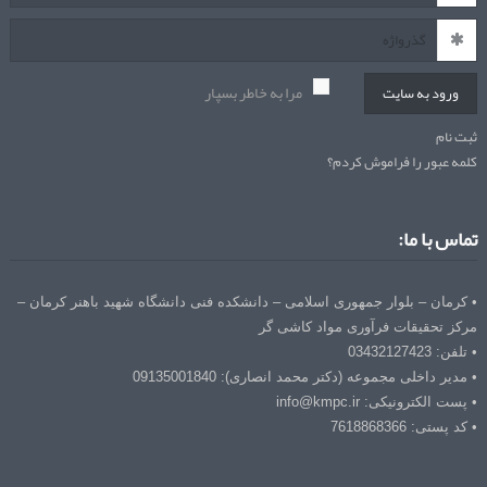
مرا به خاطر بسپار
ورود به سایت
ثبت نام
کلمه عبور را فراموش کردم؟
تماس با ما:
• کرمان – بلوار جمهوری اسلامی – دانشکده فنی دانشگاه شهید باهنر کرمان –
مرکز تحقیقات فرآوری مواد کاشی گر
• تلفن: 03432127423
• مدیر داخلی مجموعه (دکتر محمد انصاری): 09135001840
• پست الکترونیکی: info@kmpc.ir
• کد پستی: 7618868366