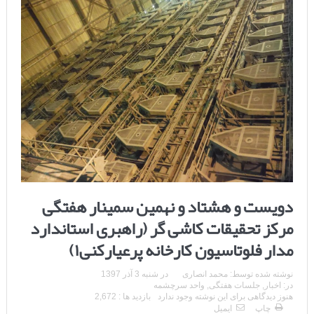
دویست و هشتاد و نهمین سمینار هفتگی
مرکز تحقیقات کاشی گر (راهبری استاندارد
مدار فلوتاسیون کارخانه پرعیارکنی۱)
نوشته شده توسط:
محمد انصاری
در
شنبه 3 آذر 1397
در:
اخبار
,
جلسات هفتگی
,
واحد سرچشمه
هنوز دیدگاهی برای این نوشته وجود ندارد
بازدید ها : 2,672
چاپ
ایمیل