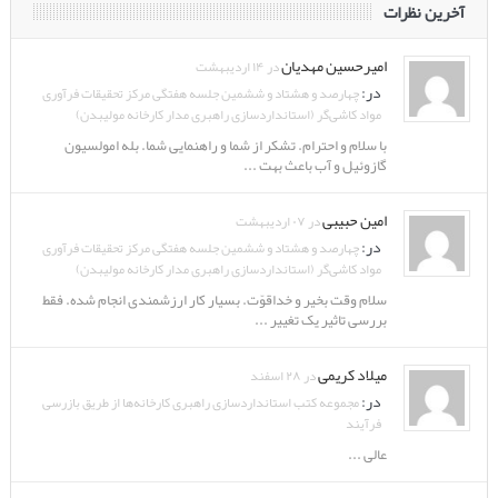
آخرین نظرات
امیرحسین مهدیان
در ۱۴ اردیبهشت
در:
چهارصد و هشتاد و ششمین جلسه هفتگی مرکز تحقیقات فرآوری
مواد کاشی‌گر (استانداردسازی راهبری مدار کارخانه مولیبدن)
با سلام و احترام. تشکر از شما و راهنمایی شما. بله امولسیون
گازوئیل و آب باعث بهت ...
امین حبیبی
در ۰۷ اردیبهشت
در:
چهارصد و هشتاد و ششمین جلسه هفتگی مرکز تحقیقات فرآوری
مواد کاشی‌گر (استانداردسازی راهبری مدار کارخانه مولیبدن)
سلام وقت بخیر و خداقوّت. بسیار کار ارزشمندی انجام شده. فقط
بررسی تاثیر یک تغییر ...
میلاد کریمی
در ۲۸ اسفند
در:
مجموعه کتب استانداردسازی راهبری کارخانه‌ها از طریق بازرسی
فرآیند
عالی ...