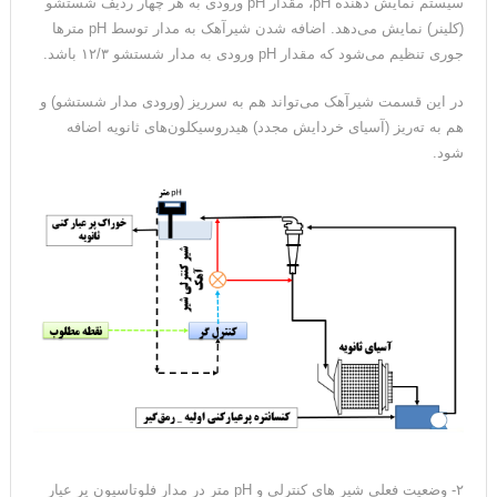
سیستم نمایش دهنده pH، مقدار pH ورودی به هر چهار ردیف شستشو
(کلینر) نمایش می‌دهد. اضافه شدن شیرآهک به مدار توسط pH مترها
جوری تنظیم می‌شود که مقدار pH ورودی به مدار شستشو ۱۲/۳ باشد.
در این قسمت شیرآهک می‌تواند هم به سرریز (ورودی مدار شستشو) و
هم به ته‌ریز (آسیای خردایش مجدد) هیدروسیکلون‌های ثانویه اضافه
شود.
۲- وضعیت فعلی شیر های کنترلی و pH متر در مدار فلوتاسیون پر عیار