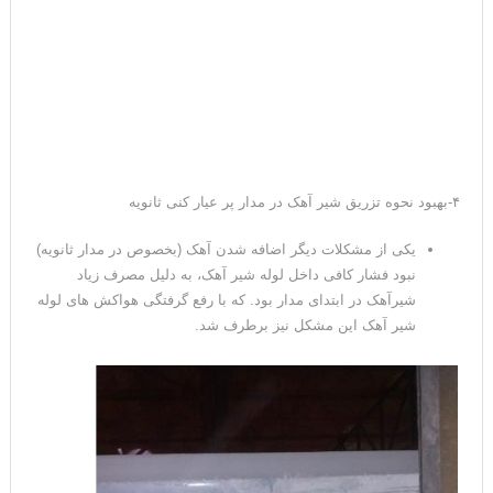
۴-بهبود نحوه تزریق شیر آهک در مدار پر عیار کنی ثانویه
یکی از مشکلات دیگر اضافه شدن آهک (بخصوص در مدار ثانویه)
نبود فشار کافی داخل لوله شیر آهک، به دلیل مصرف زیاد
شیرآهک در ابتدای مدار بود. که با رفع گرفتگی هواکش های لوله
شیر آهک این مشکل نیز برطرف شد.