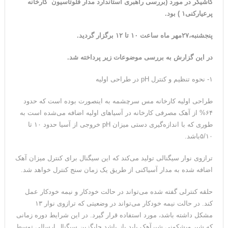
کاشیگر در مورد (بررسی راهبری استاندارد مدار فلوتاسیون کارخانه
پرعیارکنی
۱ )
بود
.
پنجشنبه،
۲۷
مهر
ماه ساعت
۱۰
تا
۱۲
برگزار گردید
.
در این گزارش به بررسی موضوعات زیر پرداخته شد
.
۱- نحوه تنظیم و کنترل pH در طراحی اولیه
طراحی اولیه کارخانه مس سرچشمه به اینصورت بوده است که حدود
۶۴% از آهک مصرفی کارخانه در آسیاهای اولیه اضافه می‌شده ‌است به
طوری که با اندازه‌گیری دستی میزان pH خروجی از آسیا حدود ۱۰ تا
۵/۱۰باشد.
ترازوی نوار سیگنالی تولید می‌کند که این سیگنال برای کنترل میزان آهک
اضافه شده به مدار آسیاکنی از طریق یک زمان سنج کنترل خواهد شد.
حلقه کنترلی گفته شده می‌تواند در حالت خودکار و نیمه خودکار عمل
کند. در حالت نیمه خودکار می‌تواند در وضعیتی که ترازوی نوار ۱۳
مشکل داشته باشد، مورد استفاده قرار گیرد. در این شرایط دوره زمانی
که شیر ویشکونی شیرآهک باید باز باشد جایگزین سیگنال ارسالی توسط