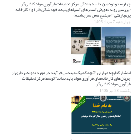
چهارصدو نودمین جلسه هفتگی مرکز تحقیقات فرآوری مواد کاشی‌گر
(بررسی روند تعویض آسترهای آسیاهای نیمه خودشکن فاز ۱ و ۲ کارخانه
پرعیارکنی ۲ مجتمع مس سرچشمه)
چهارشنبه 7 مرداد 1405
انتشار کتابچه مهارتی “آنچه که یک مهندس فرآیند در مورد نمونه‌برداری از
جریان‌های کارخانه‌های فرآوری مواد باید بداند” توسط مرکز تحقیقات
فرآوری مواد کاشی‌گر
یکشنبه 28 تیر 1405