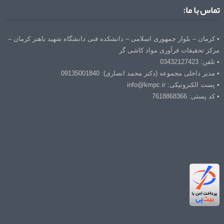
تماس با ما:
• کرمان – بلوار جمهوری اسلامی – دانشکده فنی دانشگاه شهید باهنر کرمان –
مرکز تحقیقات فرآوری مواد کاشی گر
• تلفن: 03432127423
• مدیر داخلی مجموعه (دکتر محمد انصاری): 09135001840
• پست الکترونیکی: info@kmpc.ir
• کد پستی: 7618868366