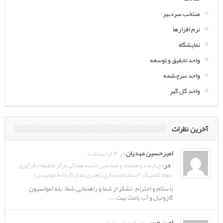
منتخب سردبیر
نرم افزارها
نمایشگاه
واحد تحقیق و توسعه
واحد سرچشمه
واحد گل گهر
آخرین نظرات
امیرحسین مهدیان
در ۱۴ اردیبهشت
در:
چهارصد و هشتاد و ششمین جلسه هفتگی مرکز تحقیقات فرآوری
مواد کاشی‌گر (استانداردسازی راهبری مدار کارخانه مولیبدن)
با سلام و احترام. تشکر از شما و راهنمایی شما. بله امولسیون
گازوئیل و آب باعث بهت ...
امین حبیبی
در ۰۷ اردیبهشت