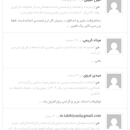
در:
چهارصد و هشتاد و ششمین جلسه هفتگی مرکز تحقیقات فرآوری
مواد کاشی‌گر (استانداردسازی راهبری مدار کارخانه مولیبدن)
سلام وقت بخیر و خداقوّت. بسیار کار ارزشمندی انجام شده. فقط
بررسی تاثیر یک تغییر ...
میلاد کریمی
در ۲۸ اسفند
در:
مجموعه کتب استانداردسازی راهبری کارخانه‌ها از طریق بازرسی
فرآیند
عالی ...
مهدی غروی
در ۱۹ اسفند
در:
انتخاب دکتر صمد بنیسی به عنوان هیات علمی برگزیده در
همکاری با جامعه و صنعت در سال ۱۴۰۴ از سوی وزارت علوم، تحقیقات و
فناوری
توفیقات استاد عزیز و گرامی روزافزون باد ...
m.talebiyazd@gmail.com
در ۱۶ بهمن
در:
جلسه هفتگی استانداردسازی فرآیندها در کارخانه گل‌گهر: عیب
یابی فرآیندی سلول‌های فلوتاسیون ومکو خطوط تولید کنسانتره ۵، ۶ و