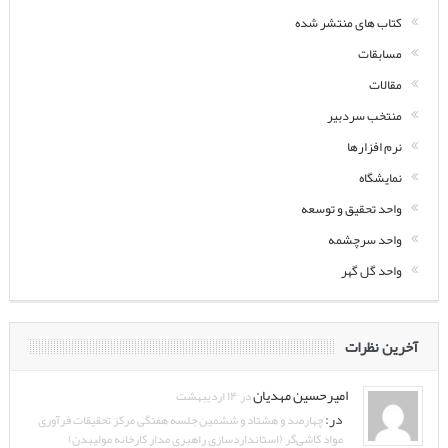
کتاب های منتشر شده
مسابقات
مقالات
منتخب سردبیر
نرم افزارها
نمایشگاه
واحد تحقیق و توسعه
واحد سرچشمه
واحد گل گهر
آخرین نظرات
امیرحسین مهدیان
در ۱۴ اردیبهشت
در:
چهارصد و هشتاد و ششمین جلسه هفتگی مرکز تحقیقات فرآوری
مواد کاشی‌گر (استانداردسازی راهبری مدار کارخانه مولیبدن)