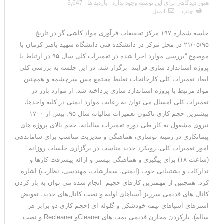
هنوز دیدگاهی برای این نوشته وجود ندارد
بازدید ها : 3,647
چاپ
ایمیل
جلسه شماره ۱۹۷ مرکز تحقیقات فرآوری مواد کاشی گر در تاریخ
۲۱/۰۵/۹۵ در محل مرکز در دانشکده فنی دانشگاه شهید باهنر کرمان با
موضوع “بررسی موارد اجرا شده در تعمیرات کلی سال ۹۵ در ارتباط با
پروژه استاندارد سازی فرآیند” برگزار شد. در این جلسه به بررسی کلی
ابعاد تعمیرات کلی کارخانجات تغلیظ مجتمع مس سرچشمه و همچنین
مواد مرتبط با پروژه استاندارد سازی پرداخته شد. از موارد بارز در
تعمیرات کلی امسال می توان به رعایت موارد ایمنی در کلیه واحدها،
بیشترین حجم کاری تاکنون تعمیرات سالیانه سال ۹۵، بیش از ۱۷۰۰
نیروی مشغول به کار طی دوره تعمیرات سالیانه، حجم بالای پروژه های
پیمانکاری در زمینه نوسازی، هماهنگی و مدیریت مناسب برای ساماندهی
امور تعمیرات کلی، رویکرد جدید مناسب در برگزاری جلسات روزانه
(ساعت ۱۸) برای پیگیری و هماهنگی بیشتر و ارائه پیشرفت کارها و
تدارکات و پشتیبانی خوب (ایمنی، سفارشات، مهندسی، نظارت) اشاره
کرد. همچنین از مهمترین کارهای حجیم انجام شده می توان به باز کردن
کانال های قدیمی سرریز آسیاهای اولیه و نصب کانال‌های جدید، تعویض
آسترهای آسیاهای نیمه خودشکن و گلوله ای (حجم کاری دو برابر هر
ساله)، بازکردن مخازن قدیمی پمپ های Cleanerو Recleaner و نصب