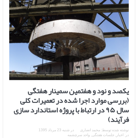
یکصد و نود و هفتمین سمینار هفتگی
(بررسی موارد اجرا شده در تعمیرات کلی
سال ۹۵ در ارتباط با پروژه استاندارد سازی
فرآیند)
نوشته شده توسط:
محمد انصاری
در
شنبه 23 مرداد 1395
در:
اخبار
,
جلسات هفتگی
,
واحد سرچشمه