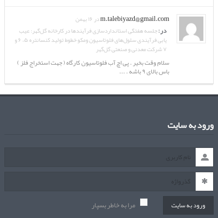
m.talebiyazd@gmail.com
در ۱۶ بهمن
در:
جلسه هفتگی استانداردسازی فرآیندها در کارخانه گل‌گهر: عیب
یابی فرآیندی سلول‌های فلوتاسیون ومکو خطوط تولید کنسانتره ۵، ۶ و
۷ شرکت معدنی و صنعتی گل‌گهر
سلام وقت بخیر . پی اچ آب فلوتاسیون کارگاه ( جهت استخراج فلز )
باس بالای ۹ باشه . ...
ورود به سایت
مرا به خاطر بسپار
ورود به سایت