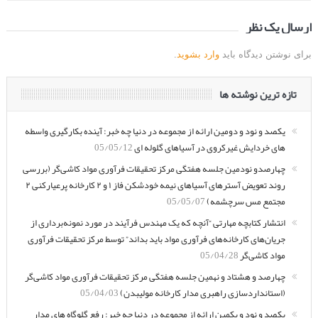
ارسال یک نظر
برای نوشتن دیدگاه باید
وارد بشوید
.
تازه ترین نوشته ها
یکصد و نود و دومین ارائه از مجموعه در دنیا چه خبر: آینده بکارگیری واسطه
های خردایش غیرکروی در آسیاهای گلوله ای
05/05/12
چهارصدو نودمین جلسه هفتگی مرکز تحقیقات فرآوری مواد کاشی‌گر (بررسی
روند تعویض آسترهای آسیاهای نیمه خودشکن فاز ۱ و ۲ کارخانه پرعیارکنی ۲
مجتمع مس سرچشمه)
05/05/07
انتشار کتابچه مهارتی “آنچه که یک مهندس فرآیند در مورد نمونه‌برداری از
جریان‌های کارخانه‌های فرآوری مواد باید بداند” توسط مرکز تحقیقات فرآوری
مواد کاشی‌گر
05/04/28
چهارصد و هشتاد و نهمین جلسه هفتگی مرکز تحقیقات فرآوری مواد کاشی‌گر
(استانداردسازی راهبری مدار کارخانه مولیبدن)
05/04/03
یکصد و نود و یکمین ارائه از مجموعه در دنیا چه خبر: رفع گلوگاه های مدار