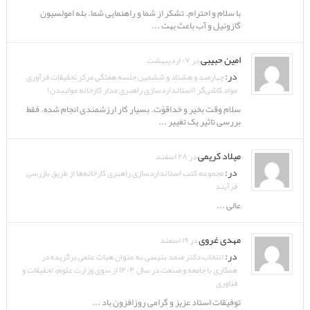
با سلام و احترام. تشکر از شما و راهنمایی شما. بله امولسیون
گازوئیل و آب باعث بهت ...
امین حبیبی
در ۰۷ اردیبهشت
در:
چهارصد و هشتاد و ششمین جلسه هفتگی مرکز تحقیقات فرآوری
مواد کاشی‌گر (استانداردسازی راهبری مدار کارخانه مولیبدن)
سلام وقت بخیر و خداقوّت. بسیار کار ارزشمندی انجام شده. فقط
بررسی تاثیر یک تغییر ...
میلاد کریمی
در ۲۸ اسفند
در:
مجموعه کتب استانداردسازی راهبری کارخانه‌ها از طریق بازرسی
فرآیند
عالی ...
مهدی غروی
در ۱۹ اسفند
در:
انتخاب دکتر صمد بنیسی به عنوان هیات علمی برگزیده در
همکاری با جامعه و صنعت در سال ۱۴۰۴ از سوی وزارت علوم، تحقیقات و
فناوری
توفیقات استاد عزیز و گرامی روزافزون باد ...