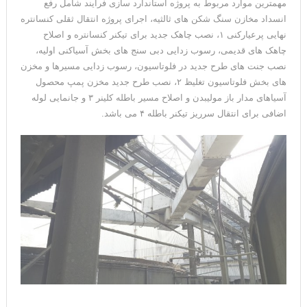
مهمترین موارد مربوط به پروژه استاندارد سازی فرآیند شامل رفع
انسداد مخازن سنگ شکن های ثالثیه، اجرای پروژه انتقال ثقلی کنسانتره
نهایی پرعیارکنی ۱، نصب چاهک جدید برای تیکنر کنسانتره و اصلاح
چاهک های قدیمی، رسوب زدایی دبی سنج های بخش آسیاکنی اولیه،
نصب جنت های طرح جدید در فلوتاسیون، رسوب زدایی مسیرها و مخزن
های بخش فلوتاسیون تغلیظ ۲، نصب طرح جدید مخزن پمپ محصول
آسیاهای مدار باز مولیبدن و اصلاح مسیر باطله کلینر ۳ و جانمایی لوله
اضافی برای انتقال سرریز تیکنر باطله ۴ می باشد.