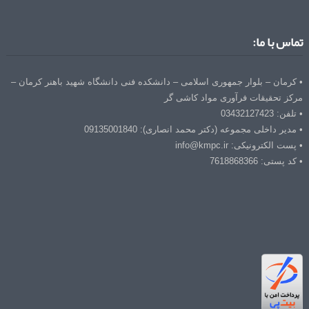
تماس با ما:
• کرمان – بلوار جمهوری اسلامی – دانشکده فنی دانشگاه شهید باهنر کرمان –
مرکز تحقیقات فرآوری مواد کاشی گر
• تلفن: 03432127423
• مدیر داخلی مجموعه (دکتر محمد انصاری): 09135001840
• پست الکترونیکی: info@kmpc.ir
• کد پستی: 7618868366