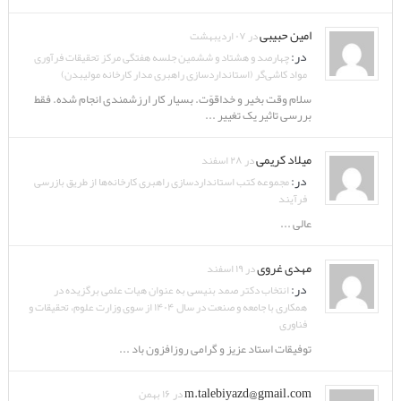
امین حبیبی
در ۰۷ اردیبهشت
در:
چهارصد و هشتاد و ششمین جلسه هفتگی مرکز تحقیقات فرآوری
مواد کاشی‌گر (استانداردسازی راهبری مدار کارخانه مولیبدن)
سلام وقت بخیر و خداقوّت. بسیار کار ارزشمندی انجام شده. فقط
بررسی تاثیر یک تغییر ...
میلاد کریمی
در ۲۸ اسفند
در:
مجموعه کتب استانداردسازی راهبری کارخانه‌ها از طریق بازرسی
فرآیند
عالی ...
مهدی غروی
در ۱۹ اسفند
در:
انتخاب دکتر صمد بنیسی به عنوان هیات علمی برگزیده در
همکاری با جامعه و صنعت در سال ۱۴۰۴ از سوی وزارت علوم، تحقیقات و
فناوری
توفیقات استاد عزیز و گرامی روزافزون باد ...
m.talebiyazd@gmail.com
در ۱۶ بهمن