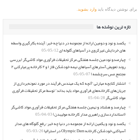
برای نوشتن دیدگاه باید
وارد بشوید
.
تازه ترین نوشته ها
یکصد و نود و دومین ارائه از مجموعه در دنیا چه خبر: آینده بکارگیری واسطه
های خردایش غیرکروی در آسیاهای گلوله ای
05/05/12
چهارصدو نودمین جلسه هفتگی مرکز تحقیقات فرآوری مواد کاشی‌گر (بررسی
روند تعویض آسترهای آسیاهای نیمه خودشکن فاز ۱ و ۲ کارخانه پرعیارکنی ۲
مجتمع مس سرچشمه)
05/05/07
انتشار کتابچه مهارتی “آنچه که یک مهندس فرآیند در مورد نمونه‌برداری از
جریان‌های کارخانه‌های فرآوری مواد باید بداند” توسط مرکز تحقیقات فرآوری
مواد کاشی‌گر
05/04/28
چهارصد و هشتاد و نهمین جلسه هفتگی مرکز تحقیقات فرآوری مواد کاشی‌گر
(استانداردسازی راهبری مدار کارخانه مولیبدن)
05/04/03
یکصد و نود و یکمین ارائه از مجموعه در دنیا چه خبر: رفع گلوگاه های مدار
آسیاکنی خودشکن کارخانه Olympic Dam در استرالیا
05/03/26