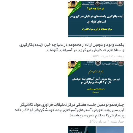
یکصد و نود و دومین ارائه از مجموعه در دنیا چه خبر: آینده بکارگیری
واسطه های خردایش غیرکروی در آسیاهای گلوله ای
دوشنبه 12 مرداد 1405
چهارصدو نودمین جلسه هفتگی مرکز تحقیقات فرآوری مواد کاشی‌گر
(بررسی روند تعویض آسترهای آسیاهای نیمه خودشکن فاز ۱ و ۲ کارخانه
پرعیارکنی ۲ مجتمع مس سرچشمه)
چهارشنبه 7 مرداد 1405