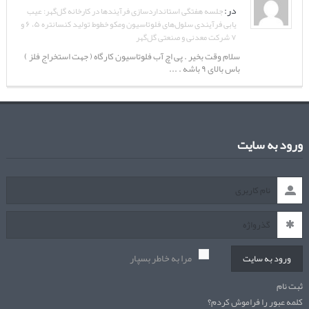
در:
جلسه هفتگی استانداردسازی فرآیندها در کارخانه گل‌گهر: عیب
یابی فرآیندی سلول‌های فلوتاسیون ومکو خطوط تولید کنسانتره ۵، ۶ و
۷ شرکت معدنی و صنعتی گل‌گهر
سلام وقت بخیر . پی اچ آب فلوتاسیون کارگاه ( جهت استخراج فلز )
باس بالای ۹ باشه . ...
ورود به سایت
مرا به خاطر بسپار
ورود به سایت
ثبت نام
کلمه عبور را فراموش کردم؟