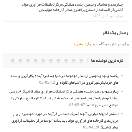
چهارصد و هشتاد و نهمین جلسه هفتگی مرکز تحقیقات فرآوری مواد
کاشی‌گر (استانداردسازی راهبری مدار کارخانه مولیبدن)
چهارشنبه 3 تیر 1405
ارسال یک نظر
برای نوشتن دیدگاه باید
وارد بشوید
.
تازه ترین نوشته ها
یکصد و نود و دومین ارائه از مجموعه در دنیا چه خبر: آینده بکارگیری واسطه
های خردایش غیرکروی در آسیاهای گلوله ای
05/05/12
چهارصدو نودمین جلسه هفتگی مرکز تحقیقات فرآوری مواد کاشی‌گر (بررسی
روند تعویض آسترهای آسیاهای نیمه خودشکن فاز ۱ و ۲ کارخانه پرعیارکنی ۲
مجتمع مس سرچشمه)
05/05/07
انتشار کتابچه مهارتی “آنچه که یک مهندس فرآیند در مورد نمونه‌برداری از
جریان‌های کارخانه‌های فرآوری مواد باید بداند” توسط مرکز تحقیقات فرآوری
مواد کاشی‌گر
05/04/28