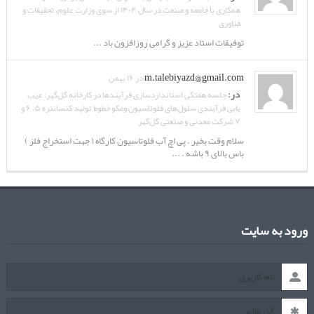
همکاری با جامعه و صنعت در سال ۱۴۰۴ از سوی وزارت علوم، تحقیقات و
فناوری
توفیقات استاد عزیز و گرامی روزافزون باد ...
m.talebiyazd@gmail.com
در ۱۶ بهمن
در:
جلسه هفتگی استانداردسازی فرآیندها در کارخانه گل‌گهر: عیب
یابی فرآیندی سلول‌های فلوتاسیون ومکو خطوط تولید کنسانتره ۵، ۶ و
۷ شرکت معدنی و صنعتی گل‌گهر
سلام وقت بخیر . پی اچ آب فلوتاسیون کارگاه ( جهت استخراج فلز )
باس بالای ۹ باشه . ...
ورود به سایت