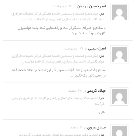
امیرحسین مهدیان
در ۱۴ اردیبهشت
در:
چهارصد و هشتاد و ششمین جلسه هفتگی مرکز تحقیقات فرآوری
مواد کاشی‌گر (استانداردسازی راهبری مدار کارخانه مولیبدن)
با سلام و احترام. تشکر از شما و راهنمایی شما. بله امولسیون
گازوئیل و آب باعث بهت ...
امین حبیبی
در ۰۷ اردیبهشت
در:
چهارصد و هشتاد و ششمین جلسه هفتگی مرکز تحقیقات فرآوری
مواد کاشی‌گر (استانداردسازی راهبری مدار کارخانه مولیبدن)
سلام وقت بخیر و خداقوّت. بسیار کار ارزشمندی انجام شده. فقط
بررسی تاثیر یک تغییر ...
میلاد کریمی
در ۲۸ اسفند
در:
مجموعه کتب استانداردسازی راهبری کارخانه‌ها از طریق بازرسی
فرآیند
عالی ...
مهدی غروی
در ۱۹ اسفند
در:
انتخاب دکتر صمد بنیسی به عنوان هیات علمی برگزیده در