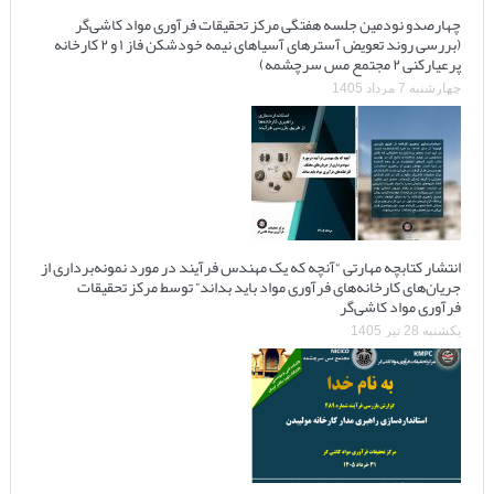
چهارصدو نودمین جلسه هفتگی مرکز تحقیقات فرآوری مواد کاشی‌گر
(بررسی روند تعویض آسترهای آسیاهای نیمه خودشکن فاز ۱ و ۲ کارخانه
پرعیارکنی ۲ مجتمع مس سرچشمه)
چهارشنبه 7 مرداد 1405
انتشار کتابچه مهارتی “آنچه که یک مهندس فرآیند در مورد نمونه‌برداری از
جریان‌های کارخانه‌های فرآوری مواد باید بداند” توسط مرکز تحقیقات
فرآوری مواد کاشی‌گر
یکشنبه 28 تیر 1405