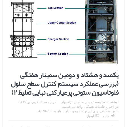
یکصد و هشتاد و دومین سمینار هفتگی
(بررسی عملکرد سیستم کنترل سطح سلول
فلوتاسیون ستونی پرعیارکنی نهایی تغلیظ ۲)
نوشته شده توسط:
مهدی محمدی نژاد بهار
در
جمعه 20 فروردین 1395
در:
اخبار
,
جلسات هفتگی
,
واحد سرچشمه
هنوز دیدگاهی برای این نوشته وجود ندارد
بازدید ها : 4,196
چاپ
ایمیل