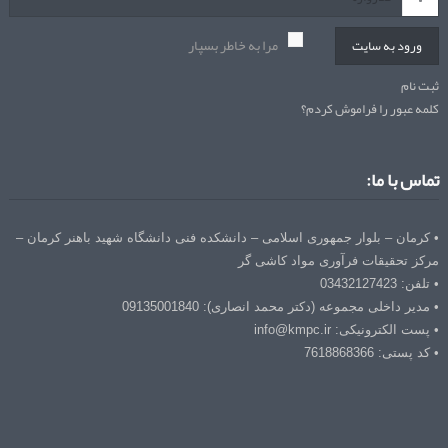
مرا به خاطر بسپار
ورود به سایت
ثبت نام
کلمه عبور را فراموش کردم؟
تماس با ما:
• کرمان – بلوار جمهوری اسلامی – دانشکده فنی دانشگاه شهید باهنر کرمان –
مرکز تحقیقات فرآوری مواد کاشی گر
• تلفن: 03432127423
• مدیر داخلی مجموعه (دکتر محمد انصاری): 09135001840
• پست الکترونیکی: info@kmpc.ir
• کد پستی: 7618868366