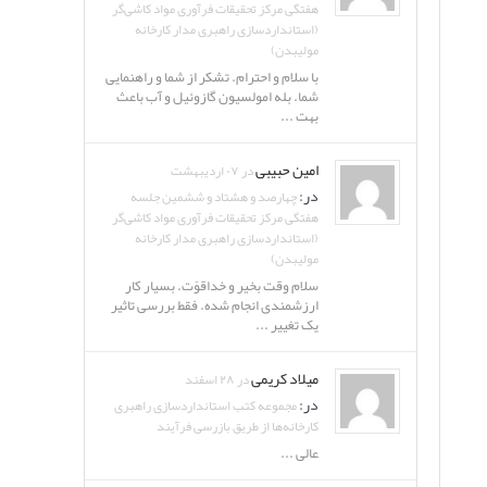
هفتگی مرکز تحقیقات فرآوری مواد کاشی‌گر
(استانداردسازی راهبری مدار کارخانه
مولیبدن)
با سلام و احترام. تشکر از شما و راهنمایی
شما. بله امولسیون گازوئیل و آب باعث
بهت ...
امین حبیبی
در ۰۷ اردیبهشت
در:
چهارصد و هشتاد و ششمین جلسه
هفتگی مرکز تحقیقات فرآوری مواد کاشی‌گر
(استانداردسازی راهبری مدار کارخانه
مولیبدن)
سلام وقت بخیر و خداقوّت. بسیار کار
ارزشمندی انجام شده. فقط بررسی تاثیر
یک تغییر ...
میلاد کریمی
در ۲۸ اسفند
در:
مجموعه کتب استانداردسازی راهبری
کارخانه‌ها از طریق بازرسی فرآیند
عالی ...