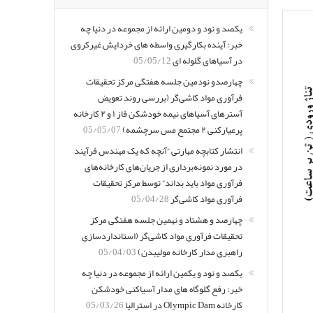
یکصد و نود و دومین ارائه از مجموعه در دنیا چه
خبر: آینده بکارگیری واسطه های خردایش غیرکروی
در آسیاهای گلوله ای
05/05/12
چهارصدو نودمین جلسه هفتگی مرکز تحقیقات
فرآوری مواد کاشی‌گر (بررسی روند تعویض
آسترهای آسیاهای نیمه خودشکن فاز ۱ و ۲ کارخانه
پرعیارکنی ۲ مجتمع مس سرچشمه)
05/05/07
انتشار کتابچه مهارتی “آنچه که یک مهندس فرآیند
در مورد نمونه‌برداری از جریان‌های کارخانه‌های
فرآوری مواد باید بداند” توسط مرکز تحقیقات
فرآوری مواد کاشی‌گر
05/04/28
چهارصد و هشتاد و نهمین جلسه هفتگی مرکز
تحقیقات فرآوری مواد کاشی‌گر (استانداردسازی
راهبری مدار کارخانه مولیبدن)
05/04/03
یکصد و نود و یکمین ارائه از مجموعه در دنیا چه
خبر: رفع گلوگاه های مدار آسیاکنی خودشکن
کارخانه Olympic Dam در استرالیا
05/03/26