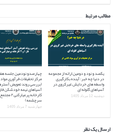
مطالب مرتبط
یکصد و نود و دومین ارائه از مجموعه
چهارصدو نودمین جلسه هف
در دنیا چه خبر: آینده بکارگیری
مرکز تحقیقات فرآوری مواد 
واسطه های خردایش غیرکروی در
(بررسی روند تعویض آستره
آسیاهای گلوله ای
کارخانه پرعیارکنی
دوشنبه 12 مرداد 1405
سرچشمه)
چهارشنبه 7 مرداد 1405
ارسال یک نظر