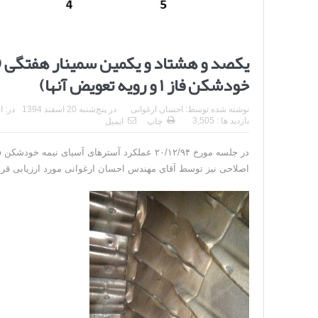
یکصد و هشتاد و یکمین سمینار هفتگی (
خودشکن فاز ۱ و رویه تعویض آنها)
نوشته شده توسط:
احسان ارغوانی
در
پنج‌شنبه 20 اسفند 1394
در:
ا
بازدید ها : 3,505
چاپ
ایمیل
اصلاحی نیز توسط آقای مهندس احسان ارغوانی مورد ارزیابی قرار