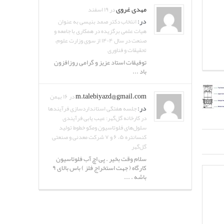
مهدی غروی
در ۱۹ اسفند
در:
انتخاب دکتر صمد بنیسی به عنوان
هیات علمی برگزیده در همکاری با جامعه و
صنعت در سال ۱۴۰۴ از سوی وزارت علوم،
تحقیقات و فناوری
توفیقات استاد عزیز و گرامی روزافزون
باد ...
m.talebiyazd@gmail.com
در ۱۶ بهمن
در:
جلسه هفتگی استانداردسازی فرآیندها
در کارخانه گل‌گهر: عیب یابی فرآیندی
سلول‌های فلوتاسیون ومکو خطوط تولید
کنسانتره ۵، ۶ و ۷ شرکت معدنی و صنعتی
گل‌گهر
سلام وقت بخیر . پی اچ آب فلوتاسیون
کارگاه ( جهت استخراج فلز ) باس بالای ۹
باشه . ...