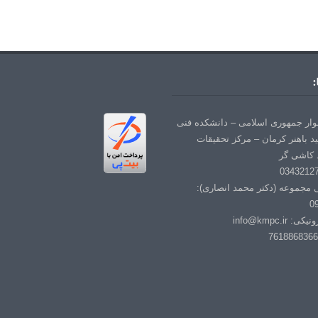
:
لوار جمهوری اسلامی – دانشکده فنی
د باهنر کرمان – مرکز تحقیقات
 کاشی گر
ی مجموعه (دکتر محمد انصاری):
0
info@kmpc.i