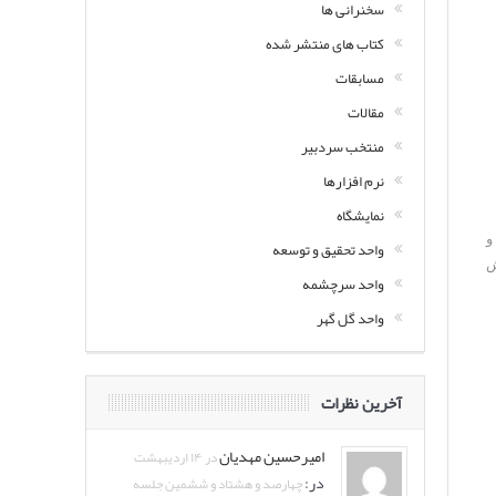
سخنرانی ها
کتاب های منتشر شده
مسابقات
مقالات
منتخب سردبیر
نرم افزارها
نمایشگاه
تر و
واحد تحقیق و توسعه
ش
واحد سرچشمه
واحد گل گهر
آخرین نظرات
امیرحسین مهدیان
در ۱۴ اردیبهشت
در:
چهارصد و هشتاد و ششمین جلسه