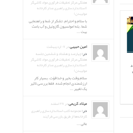
هفتگی مرکز تحقیقات فرآوری مواد کاشی‌گر
(استانداردسازی راهبری مدار کارخانه
مولیبدن)
با سلام و احترام. تشکر از شما و راهنمایی
شما. بله امولسیون گازوئیل و آب باعث
بهت ...
امین حبیبی
در ۰۷ اردیبهشت
در:
چهارصد و هشتاد و ششمین جلسه
هفتگی مرکز تحقیقات فرآوری مواد کاشی‌گر
د
(استانداردسازی راهبری مدار کارخانه
مولیبدن)
سلام وقت بخیر و خداقوّت. بسیار کار
ارزشمندی انجام شده. فقط بررسی تاثیر
یک تغییر ...
میلاد کریمی
در ۲۸ اسفند
در:
مجموعه کتب استانداردسازی راهبری
کارخانه‌ها از طریق بازرسی فرآیند
عالی ...