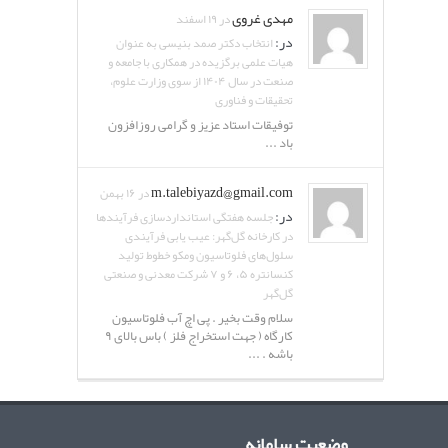
مهدی غروی
در ۱۹ اسفند
در:
انتخاب دکتر صمد بنیسی به عنوان
هیات علمی برگزیده در همکاری با جامعه و
صنعت در سال ۱۴۰۴ از سوی وزارت علوم،
تحقیقات و فناوری
توفیقات استاد عزیز و گرامی روزافزون
باد ...
m.talebiyazd@gmail.com
در ۱۶ بهمن
در:
جلسه هفتگی استانداردسازی فرآیندها
در کارخانه گل‌گهر: عیب یابی فرآیندی
سلول‌های فلوتاسیون ومکو خطوط تولید
کنسانتره ۵، ۶ و ۷ شرکت معدنی و صنعتی
گل‌گهر
سلام وقت بخیر . پی اچ آب فلوتاسیون
کارگاه ( جهت استخراج فلز ) باس بالای ۹
باشه . ...
وضعیت سامانه