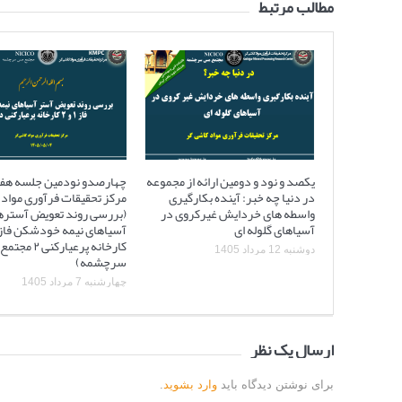
مطالب مرتبط
یکصد و نود و دومین ارائه از مجموعه
چهارصدو نودمین جلسه هف
در دنیا چه خبر: آینده بکارگیری
مرکز تحقیقات فرآوری مواد 
واسطه های خردایش غیرکروی در
(بررسی روند تعویض آستره
آسیاهای گلوله ای
کارخانه پرعیارکنی
دوشنبه 12 مرداد 1405
سرچشمه)
چهارشنبه 7 مرداد 1405
ارسال یک نظر
برای نوشتن دیدگاه باید
وارد بشوید
.