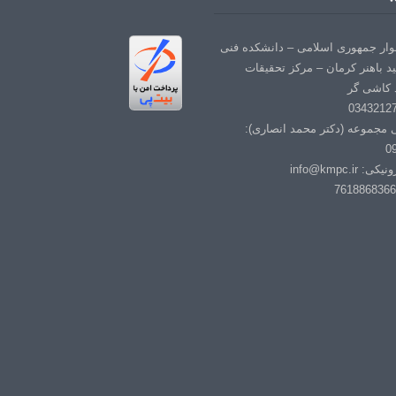
لوار جمهوری اسلامی – دانشکده فنی
د باهنر کرمان – مرکز تحقیقات
 کاشی گر
ی مجموعه (دکتر محمد انصاری):
0
info@kmpc.i