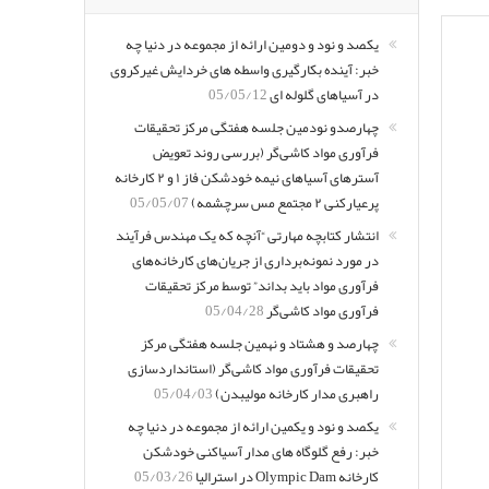
یکصد و نود و دومین ارائه از مجموعه در دنیا چه
خبر: آینده بکارگیری واسطه های خردایش غیرکروی
در آسیاهای گلوله ای
05/05/12
چهارصدو نودمین جلسه هفتگی مرکز تحقیقات
فرآوری مواد کاشی‌گر (بررسی روند تعویض
آسترهای آسیاهای نیمه خودشکن فاز ۱ و ۲ کارخانه
پرعیارکنی ۲ مجتمع مس سرچشمه)
05/05/07
انتشار کتابچه مهارتی “آنچه که یک مهندس فرآیند
در مورد نمونه‌برداری از جریان‌های کارخانه‌های
فرآوری مواد باید بداند” توسط مرکز تحقیقات
فرآوری مواد کاشی‌گر
05/04/28
چهارصد و هشتاد و نهمین جلسه هفتگی مرکز
تحقیقات فرآوری مواد کاشی‌گر (استانداردسازی
راهبری مدار کارخانه مولیبدن)
05/04/03
یکصد و نود و یکمین ارائه از مجموعه در دنیا چه
خبر: رفع گلوگاه های مدار آسیاکنی خودشکن
کارخانه Olympic Dam در استرالیا
05/03/26