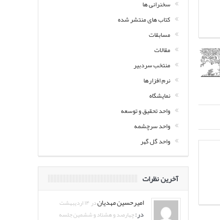
سخنرانی ها
کتاب های منتشر شده
مسابقات
مقالات
منتخب سردبیر
نرم افزارها
نمایشگاه
واحد تحقیق و توسعه
واحد سرچشمه
واحد گل گهر
آخرین نظرات
امیرحسین مهدیان
در ۱۴ اردیبهشت
در:
چهارصد و هشتاد و ششمین جلسه