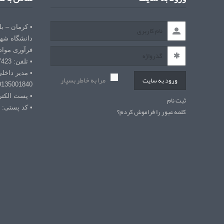
• کرمان – ب
دانشگاه شهی
فرآوری مواد
• تلفن: 03432127423
• مدیر داخل
مرا به خاطر بسپار
ورود به سایت
9135001840
• پست الکترونیکی: r
ثبت نام
• کد پستی: 7618868366
کلمه عبور را فراموش کردم؟