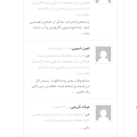
هفتگی مرکز تحقیقات فرآوری مواد کاشی‌گر
(استانداردسازی راهبری مدار کارخانه
مولیبدن)
با سلام و احترام. تشکر از شما و راهنمایی
شما. بله امولسیون گازوئیل و آب باعث
بهت ...
امین حبیبی
در ۰۷ اردیبهشت
در:
چهارصد و هشتاد و ششمین جلسه
هفتگی مرکز تحقیقات فرآوری مواد کاشی‌گر
(استانداردسازی راهبری مدار کارخانه
مولیبدن)
سلام وقت بخیر و خداقوّت. بسیار کار
ارزشمندی انجام شده. فقط بررسی تاثیر
یک تغییر ...
میلاد کریمی
در ۲۸ اسفند
در:
مجموعه کتب استانداردسازی راهبری
کارخانه‌ها از طریق بازرسی فرآیند
عالی ...