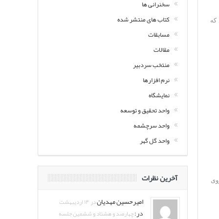
سخنرانی ها
کتاب های منتشر شده
 که
مسابقات
مقالات
منتخب سردبیر
نرم افزارها
نمایشگاه
واحد تحقیق و توسعه
واحد سرچشمه
واحد گل گهر
آخرین نظرات
وی
امیرحسین مهدیان
در ۱۴ اردیبهشت
در:
چهارصد و هشتاد و ششمین جلسه