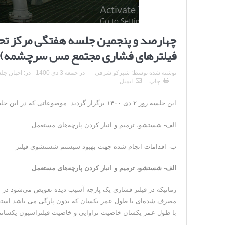
چهارصد و پنجمین جلسه هفتگی مرکز تحق
فیلترهای فشاری مجتمع مس سرچشمه)
نوشته شده توسط:
شیرکو شرفی
در
جمعه 3 دی 1400
در:
اخبار
,
جلس
چاپ
ایمیل
این جلسه روز ۲ دی ۱۴۰۰ برگزار گردید. موضوعاتی که در این جلسه مورد بررسی قرار گرفتند عبارتند از :
الف- شستشو، ترمیم و انبار کردن پارچه‌های مستعمل
ب- اقدامات انجام شده جهت بهبود سیستم شستشوی فیلتر
الف- شستشو، ترمیم و انبار کردن پارچه‌های مستعمل
زمانیکه در فیلتر فشاری یک پارچه آسیب دیده تعویض می‌شود در ش
با طول عمر یکسان خاصیت تراوایی و خاصیت فیلتراسیون یکسانی 