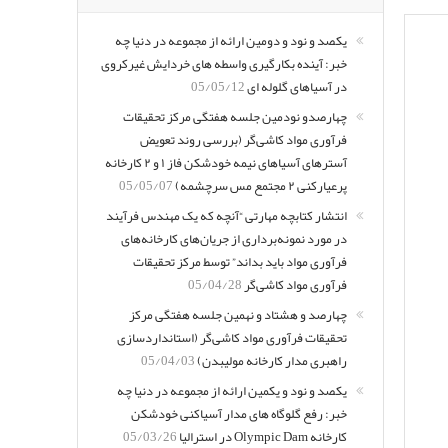
یکصد و نود و دومین ارائه از مجموعه در دنیا چه
خبر: آینده بکارگیری واسطه های خردایش غیرکروی
در آسیاهای گلوله ای
05/05/12
چهارصدو نودمین جلسه هفتگی مرکز تحقیقات
فرآوری مواد کاشی‌گر (بررسی روند تعویض
آسترهای آسیاهای نیمه خودشکن فاز ۱ و ۲ کارخانه
پرعیارکنی ۲ مجتمع مس سرچشمه)
05/05/07
انتشار کتابچه مهارتی “آنچه که یک مهندس فرآیند
در مورد نمونه‌برداری از جریان‌های کارخانه‌های
فرآوری مواد باید بداند” توسط مرکز تحقیقات
فرآوری مواد کاشی‌گر
05/04/28
چهارصد و هشتاد و نهمین جلسه هفتگی مرکز
تحقیقات فرآوری مواد کاشی‌گر (استانداردسازی
راهبری مدار کارخانه مولیبدن)
05/04/03
یکصد و نود و یکمین ارائه از مجموعه در دنیا چه
خبر: رفع گلوگاه های مدار آسیاکنی خودشکن
کارخانه Olympic Dam در استرالیا
05/03/26