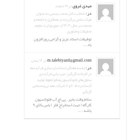
مهدی غروی
در ۱۹ اسفند
در:
انتخاب دکتر صمد بنیسی به عنوان
هیات علمی برگزیده در همکاری با جامعه و
صنعت در سال ۱۴۰۴ از سوی وزارت علوم،
تحقیقات و فناوری
توفیقات استاد عزیز و گرامی روزافزون
باد ...
m.talebiyazd@gmail.com
در ۱۶ بهمن
در:
جلسه هفتگی استانداردسازی فرآیندها
در کارخانه گل‌گهر: عیب یابی فرآیندی
سلول‌های فلوتاسیون ومکو خطوط تولید
کنسانتره ۵، ۶ و ۷ شرکت معدنی و صنعتی
گل‌گهر
سلام وقت بخیر . پی اچ آب فلوتاسیون
کارگاه ( جهت استخراج فلز ) باس بالای ۹
باشه . ...