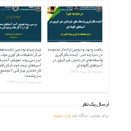
یکصد و نود و دومین ارائه از مجموعه
چهارصدو نودمین جلسه هف
در دنیا چه خبر: آینده بکارگیری
مرکز تحقیقات فرآوری مواد 
واسطه های خردایش غیرکروی در
(بررسی روند تعویض آستره
آسیاهای گلوله ای
کارخانه پرعیارکنی
دوشنبه 12 مرداد 1405
سرچشمه)
چهارشنبه 7 مرداد 1405
ارسال یک نظر
برای نوشتن دیدگاه باید
وارد بشوید
.