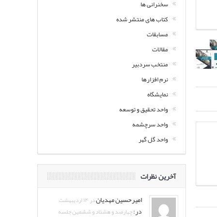
سخنرانی ها
کتاب های منتشر شده
مسابقات
مقالات
منتخب سردبیر
نرم افزارها
نمایشگاه
واحد تحقیق و توسعه
واحد سرچشمه
واحد گل گهر
آخرین نظرات
امیرحسین مهدیان
در ۱۴ اردیبهشت
در:
چهارصد و هشتاد و ششمین جلسه