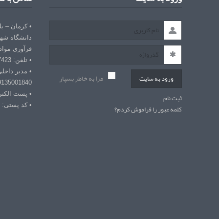
• کرمان – ب
دانشگاه شهی
فرآوری مواد
• تلفن: 03432127423
• مدیر داخل
مرا به خاطر بسپار
ورود به سایت
9135001840
• پست الکترونیکی: r
ثبت نام
• کد پستی: 7618868366
کلمه عبور را فراموش کردم؟