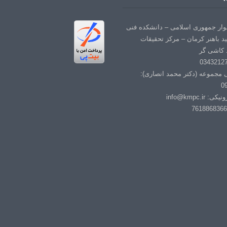
لوار جمهوری اسلامی – دانشکده فنی
د باهنر کرمان – مرکز تحقیقات
 کاشی گر
ی مجموعه (دکتر محمد انصاری):
0
info@kmpc.i