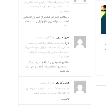
هفتگی مرکز تحقیقات فرآوری مواد کاشی‌گر
(استانداردسازی راهبری مدار کارخانه
مولیبدن)
با سلام و احترام. تشکر از شما و راهنمایی
شما. بله امولسیون گازوئیل و آب باعث
بهت ...
امین حبیبی
در ۰۷ اردیبهشت
در:
چهارصد و هشتاد و ششمین جلسه
د
هفتگی مرکز تحقیقات فرآوری مواد کاشی‌گر
(استانداردسازی راهبری مدار کارخانه
مولیبدن)
سلام وقت بخیر و خداقوّت. بسیار کار
ارزشمندی انجام شده. فقط بررسی تاثیر
یک تغییر ...
میلاد کریمی
در ۲۸ اسفند
در:
مجموعه کتب استانداردسازی راهبری
کارخانه‌ها از طریق بازرسی فرآیند
عالی ...