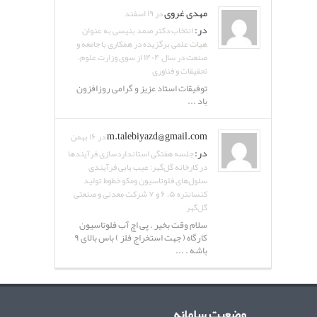
مهدی غروی
در ۱۹ اسفند
در:
انتخاب دکتر صمد بنیسی به عنوان
هیات علمی برگزیده در همکاری با جامعه و
صنعت در سال ۱۴۰۴ از سوی وزارت علوم،
تحقیقات و فناوری
توفیقات استاد عزیز و گرامی روزافزون
باد ...
m.talebiyazd@gmail.com
در ۱۶ بهمن
در:
جلسه هفتگی استانداردسازی فرآیندها
در کارخانه گل‌گهر: عیب یابی فرآیندی
سلول‌های فلوتاسیون ومکو خطوط تولید
کنسانتره ۵، ۶ و ۷ شرکت معدنی و صنعتی
گل‌گهر
سلام وقت بخیر . پی اچ آب فلوتاسیون
کارگاه ( جهت استخراج فلز ) باس بالای ۹
باشه . ...
وضعیت سامانه