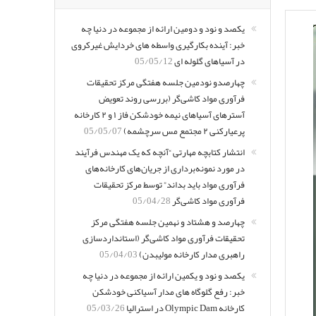
یکصد و نود و دومین ارائه از مجموعه در دنیا چه
خبر: آینده بکارگیری واسطه های خردایش غیرکروی
در آسیاهای گلوله ای
05/05/12
چهارصدو نودمین جلسه هفتگی مرکز تحقیقات
فرآوری مواد کاشی‌گر (بررسی روند تعویض
آسترهای آسیاهای نیمه خودشکن فاز ۱ و ۲ کارخانه
پرعیارکنی ۲ مجتمع مس سرچشمه)
05/05/07
انتشار کتابچه مهارتی “آنچه که یک مهندس فرآیند
در مورد نمونه‌برداری از جریان‌های کارخانه‌های
فرآوری مواد باید بداند” توسط مرکز تحقیقات
فرآوری مواد کاشی‌گر
05/04/28
چهارصد و هشتاد و نهمین جلسه هفتگی مرکز
تحقیقات فرآوری مواد کاشی‌گر (استانداردسازی
راهبری مدار کارخانه مولیبدن)
05/04/03
یکصد و نود و یکمین ارائه از مجموعه در دنیا چه
خبر: رفع گلوگاه های مدار آسیاکنی خودشکن
کارخانه Olympic Dam در استرالیا
05/03/26