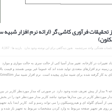
حقیقات فرآوری کاشی گر (ارائه نرم افزار شبیه س
کلون)
لسات هفتگی
,
واحد سرچشمه
هنوز دیدگاهی برای این نوشته وجود ندارد
بازدید ها : 4,167
د تغییرات در کارخانه، تغییر مدار آسیا کنی از حالت سری به حالت موازی و موارد
 زمینه نرم افزارهای متعددی تولید شده اند که عموما غیر بومی هستند و قیمت بال
دارند و کار با آن ها به دلیل آشنا نبودن مهندسین داخلی با روش های به کار گرفته شده برای شبیه سازی پیچیده است. نرم افزار شبیه ساز rindSim
این برنامه در دو بخش کلی گسترش پیدا کرد. در بخش اول مجموعه ۹ مدار از پیش تعریف شده وجود دارد. در صورتی که مدار موردنظر کاربر در بین
ار موردنظر کاربر در بین مدارها موجود نباشد کاربر مدار موردنظر خود را در بخش
 از آسیای گلوله ای و هیدروسیکلون را می تواند رسم و کند. کاربر ابتدا باید تجهی
بر روی هر تجهیز صفحه مربوط به وارد کردن مشخصات مربوط به تجهیز باز شده و