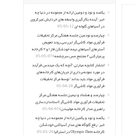
یکصد و نود و دومین ارائه از مجموعه در دنیا چه
خبر: آینده بکارگیری واسطه های خردایش غیرکروی
در آسیاهای گلوله ای
05/05/12
چهارصدو نودمین جلسه هفتگی مرکز تحقیقات
فرآوری مواد کاشی‌گر (بررسی روند تعویض
آسترهای آسیاهای نیمه خودشکن فاز ۱ و ۲ کارخانه
پرعیارکنی ۲ مجتمع مس سرچشمه)
05/05/07
انتشار کتابچه مهارتی “آنچه که یک مهندس فرآیند
در مورد نمونه‌برداری از جریان‌های کارخانه‌های
فرآوری مواد باید بداند” توسط مرکز تحقیقات
فرآوری مواد کاشی‌گر
05/04/28
چهارصد و هشتاد و نهمین جلسه هفتگی مرکز
تحقیقات فرآوری مواد کاشی‌گر (استانداردسازی
راهبری مدار کارخانه مولیبدن)
05/04/03
یکصد و نود و یکمین ارائه از مجموعه در دنیا چه
خبر: رفع گلوگاه های مدار آسیاکنی خودشکن
کارخانه Olympic Dam در استرالیا
05/03/26