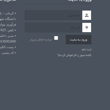
• کرمان – ب
دانشگاه شهی
فرآوری مواد
• تلفن: 03432127423
• مدیر داخل
مرا به خاطر بسپار
ورود به سایت
9135001840
• پست الکترونیکی: r
ثبت نام
• کد پستی: 7618868366
کلمه عبور را فراموش کردم؟