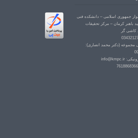
لوار جمهوری اسلامی – دانشکده فنی
د باهنر کرمان – مرکز تحقیقات
 کاشی گر
ی مجموعه (دکتر محمد انصاری):
0
info@kmpc.i