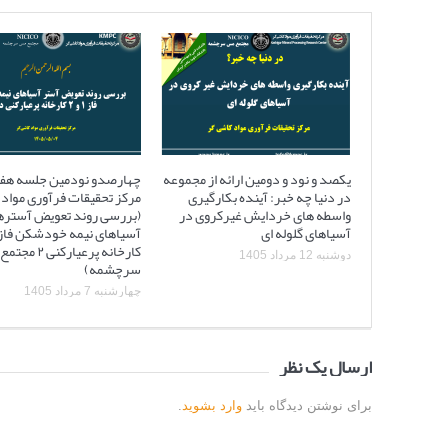
یکصد و نود و دومین ارائه از مجموعه
چهارصدو نودمین جلسه هف
در دنیا چه خبر: آینده بکارگیری
مرکز تحقیقات فرآوری مواد 
واسطه های خردایش غیرکروی در
(بررسی روند تعویض آستره
آسیاهای گلوله ای
کارخانه پرعیارکنی
دوشنبه 12 مرداد 1405
سرچشمه)
چهارشنبه 7 مرداد 1405
ارسال یک نظر
برای نوشتن دیدگاه باید
وارد بشوید
.