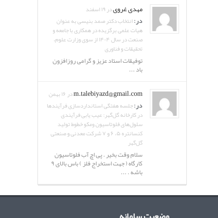
مهدی غروی
در ۱۹ اسفند
در:
انتخاب دکتر صمد بنیسی به عنوان
هیات علمی برگزیده در همکاری با جامعه و
صنعت در سال ۱۴۰۴ از سوی وزارت علوم،
تحقیقات و فناوری
توفیقات استاد عزیز و گرامی روزافزون
باد ...
m.talebiyazd@gmail.com
در ۱۶ بهمن
در:
جلسه هفتگی استانداردسازی فرآیندها
در کارخانه گل‌گهر: عیب یابی فرآیندی
سلول‌های فلوتاسیون ومکو خطوط تولید
کنسانتره ۵، ۶ و ۷ شرکت معدنی و صنعتی
گل‌گهر
سلام وقت بخیر . پی اچ آب فلوتاسیون
کارگاه ( جهت استخراج فلز ) باس بالای ۹
باشه . ...
وضعیت سامانه