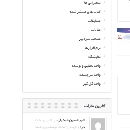
سخنرانی ها
کتاب های منتشر شده
مسابقات
مقالات
منتخب سردبیر
نرم افزارها
نمایشگاه
واحد تحقیق و توسعه
واحد سرچشمه
واحد گل گهر
آخرین نظرات
امیرحسین مهدیان
در ۱۴ اردیبهشت
در:
چهارصد و هشتاد و ششمین جلسه