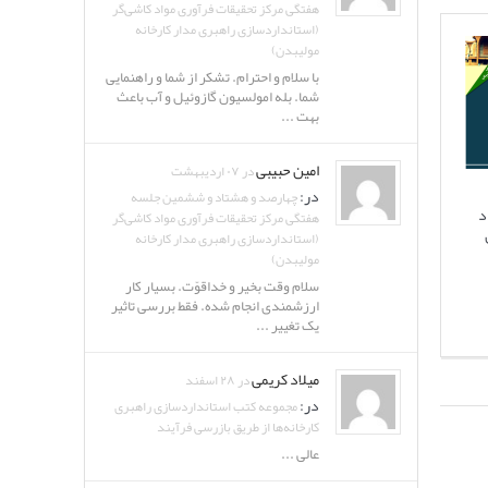
هفتگی مرکز تحقیقات فرآوری مواد کاشی‌گر
(استانداردسازی راهبری مدار کارخانه
مولیبدن)
با سلام و احترام. تشکر از شما و راهنمایی
شما. بله امولسیون گازوئیل و آب باعث
بهت ...
امین حبیبی
در ۰۷ اردیبهشت
در:
چهارصد و هشتاد و ششمین جلسه
د
هفتگی مرکز تحقیقات فرآوری مواد کاشی‌گر
(استانداردسازی راهبری مدار کارخانه
مولیبدن)
سلام وقت بخیر و خداقوّت. بسیار کار
ارزشمندی انجام شده. فقط بررسی تاثیر
یک تغییر ...
میلاد کریمی
در ۲۸ اسفند
در:
مجموعه کتب استانداردسازی راهبری
کارخانه‌ها از طریق بازرسی فرآیند
عالی ...