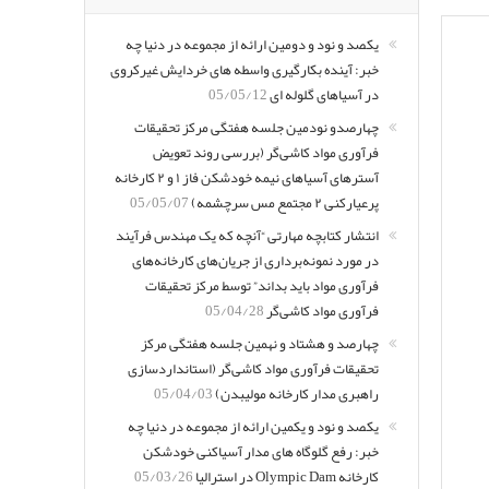
یکصد و نود و دومین ارائه از مجموعه در دنیا چه
خبر: آینده بکارگیری واسطه های خردایش غیرکروی
در آسیاهای گلوله ای
05/05/12
چهارصدو نودمین جلسه هفتگی مرکز تحقیقات
فرآوری مواد کاشی‌گر (بررسی روند تعویض
آسترهای آسیاهای نیمه خودشکن فاز ۱ و ۲ کارخانه
پرعیارکنی ۲ مجتمع مس سرچشمه)
05/05/07
انتشار کتابچه مهارتی “آنچه که یک مهندس فرآیند
در مورد نمونه‌برداری از جریان‌های کارخانه‌های
فرآوری مواد باید بداند” توسط مرکز تحقیقات
فرآوری مواد کاشی‌گر
05/04/28
چهارصد و هشتاد و نهمین جلسه هفتگی مرکز
تحقیقات فرآوری مواد کاشی‌گر (استانداردسازی
راهبری مدار کارخانه مولیبدن)
05/04/03
یکصد و نود و یکمین ارائه از مجموعه در دنیا چه
خبر: رفع گلوگاه های مدار آسیاکنی خودشکن
کارخانه Olympic Dam در استرالیا
05/03/26