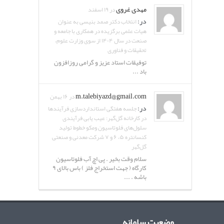
مهدی غروی
در ۱۹ اسفند
در:
انتخاب دکتر صمد بنیسی به عنوان
هیات علمی برگزیده در همکاری با جامعه و
صنعت در سال ۱۴۰۴ از سوی وزارت علوم،
تحقیقات و فناوری
توفیقات استاد عزیز و گرامی روزافزون
باد ...
m.talebiyazd@gmail.com
در ۱۶ بهمن
در:
جلسه هفتگی استانداردسازی فرآیندها
در کارخانه گل‌گهر: عیب یابی فرآیندی
سلول‌های فلوتاسیون ومکو خطوط تولید
کنسانتره ۵، ۶ و ۷ شرکت معدنی و صنعتی
گل‌گهر
سلام وقت بخیر . پی اچ آب فلوتاسیون
کارگاه ( جهت استخراج فلز ) باس بالای ۹
باشه . ...
وضعیت سامانه