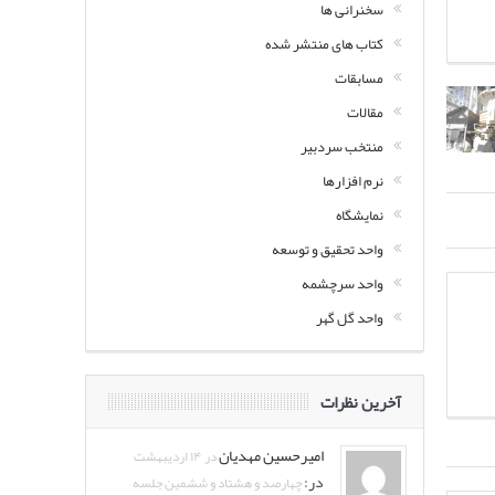
سخنرانی ها
کتاب های منتشر شده
مسابقات
مقالات
منتخب سردبیر
نرم افزارها
نمایشگاه
واحد تحقیق و توسعه
واحد سرچشمه
واحد گل گهر
آخرین نظرات
امیرحسین مهدیان
در ۱۴ اردیبهشت
در:
چهارصد و هشتاد و ششمین جلسه