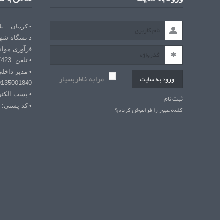
• کرمان – ب
دانشگاه شهی
فرآوری مواد
• تلفن: 03432127423
• مدیر داخل
مرا به خاطر بسپار
ورود به سایت
9135001840
• پست الکترونیکی: r
ثبت نام
• کد پستی: 7618868366
کلمه عبور را فراموش کردم؟