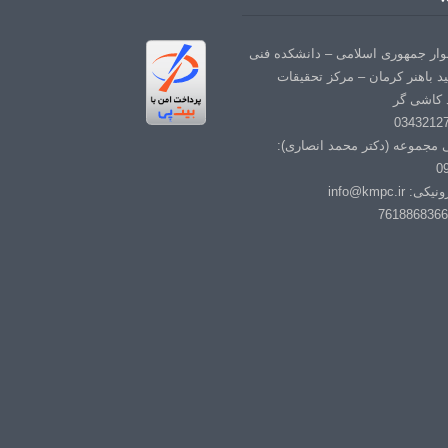
لوار جمهوری اسلامی – دانشکده فنی
د باهنر کرمان – مرکز تحقیقات
 کاشی گر
ی مجموعه (دکتر محمد انصاری):
0
info@kmpc.i