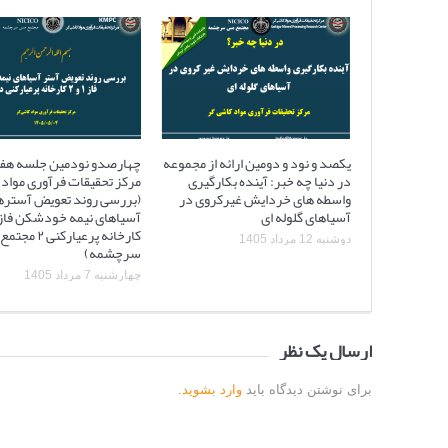
یکصد و نود و دومین ارائه از مجموعه
چهارصدو نودمین جلسه هف
در دنیا چه خبر: آینده بکارگیری
مرکز تحقیقات فرآوری مواد 
واسطه های خردایش غیرکروی در
(بررسی روند تعویض آستره
آسیاهای گلوله ای
کارخانه پرعیارکنی
دوشنبه 12 مرداد 1405
سرچشمه)
چهارشنبه 7 مرداد 1405
ارسال یک نظر
برای نوشتن دیدگاه باید
وارد بشوید
.