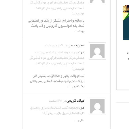
هفتگی مرکز تحقیقات فرآوری مواد کاشی‌گر
(استانداردسازی راهبری مدار کارخانه
مولیبدن)
با سلام و احترام. تشکر از شما و راهنمایی
شما. بله امولسیون گازوئیل و آب باعث
بهت ...
امین حبیبی
در ۰۷ اردیبهشت
در:
د
چهارصد و هشتاد و ششمین جلسه
هفتگی مرکز تحقیقات فرآوری مواد کاشی‌گر
(استانداردسازی راهبری مدار کارخانه
مولیبدن)
سلام وقت بخیر و خداقوّت. بسیار کار
ارزشمندی انجام شده. فقط بررسی تاثیر
یک تغییر ...
میلاد کریمی
در ۲۸ اسفند
در:
مجموعه کتب استانداردسازی راهبری
کارخانه‌ها از طریق بازرسی فرآیند
عالی ...