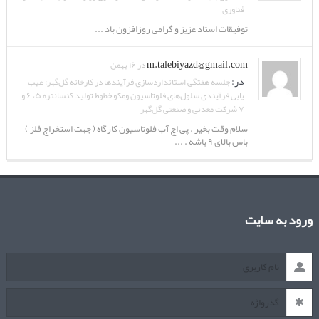
فناوری
توفیقات استاد عزیز و گرامی روزافزون باد ...
m.talebiyazd@gmail.com
در ۱۶ بهمن
در:
جلسه هفتگی استانداردسازی فرآیندها در کارخانه گل‌گهر: عیب
یابی فرآیندی سلول‌های فلوتاسیون ومکو خطوط تولید کنسانتره ۵، ۶ و
۷ شرکت معدنی و صنعتی گل‌گهر
سلام وقت بخیر . پی اچ آب فلوتاسیون کارگاه ( جهت استخراج فلز )
باس بالای ۹ باشه . ...
ورود به سایت