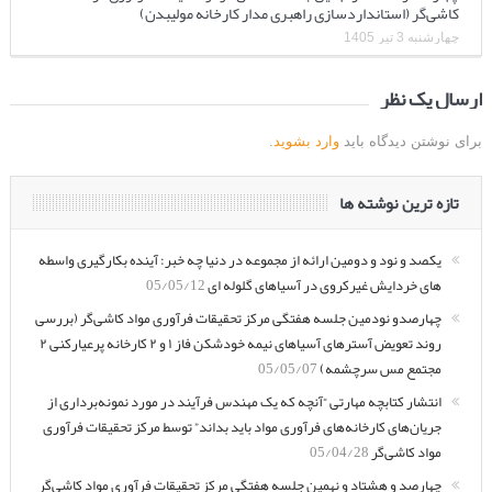
کاشی‌گر (استانداردسازی راهبری مدار کارخانه مولیبدن)
چهارشنبه 3 تیر 1405
ارسال یک نظر
برای نوشتن دیدگاه باید
وارد بشوید
.
تازه ترین نوشته ها
یکصد و نود و دومین ارائه از مجموعه در دنیا چه خبر: آینده بکارگیری واسطه
های خردایش غیرکروی در آسیاهای گلوله ای
05/05/12
چهارصدو نودمین جلسه هفتگی مرکز تحقیقات فرآوری مواد کاشی‌گر (بررسی
روند تعویض آسترهای آسیاهای نیمه خودشکن فاز ۱ و ۲ کارخانه پرعیارکنی ۲
مجتمع مس سرچشمه)
05/05/07
انتشار کتابچه مهارتی “آنچه که یک مهندس فرآیند در مورد نمونه‌برداری از
جریان‌های کارخانه‌های فرآوری مواد باید بداند” توسط مرکز تحقیقات فرآوری
مواد کاشی‌گر
05/04/28
چهارصد و هشتاد و نهمین جلسه هفتگی مرکز تحقیقات فرآوری مواد کاشی‌گر