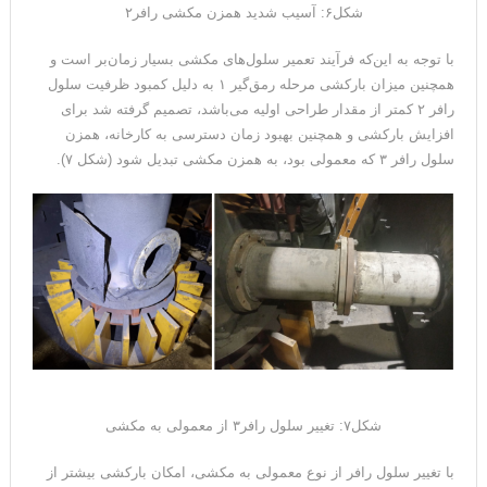
شکل۶: آسیب شدید همزن مکشی رافر۲
با توجه به این‌که فرآیند تعمیر سلول‌های مکشی بسیار زمان‌بر است و
همچنین میزان بارکشی مرحله رمق‌گیر ۱ به دلیل کمبود ظرفیت سلول
رافر ۲ کمتر از مقدار طراحی اولیه می‌باشد، تصمیم گرفته شد برای
افزایش بارکشی و همچنین بهبود زمان دسترسی به کارخانه، همزن
سلول رافر ۳ که معمولی بود، به همزن مکشی تبدیل شود (شکل ۷).
شکل۷: تغییر سلول رافر۳ از معمولی به مکشی
با تغییر سلول رافر از نوع معمولی به مکشی، امکان بارکشی بیشتر از