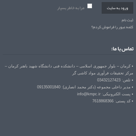
مرا به خاطر بسپار
ورود به سایت
ثبت نام
کلمه عبور را فراموش کردم؟
تماس با ما:
• کرمان – بلوار جمهوری اسلامی – دانشکده فنی دانشگاه شهید باهنر کرمان –
مرکز تحقیقات فرآوری مواد کاشی گر
• تلفن: 03432127423
• مدیر داخلی مجموعه (دکتر محمد انصاری): 09135001840
• پست الکترونیکی: info@kmpc.ir
• کد پستی: 7618868366