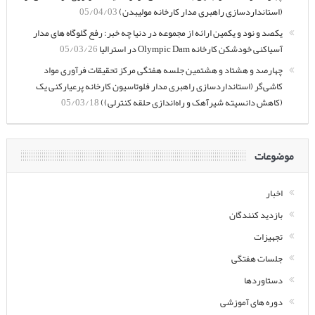
(استانداردسازی راهبری مدار کارخانه مولیبدن)
05/04/03
یکصد و نود و یکمین ارائه از مجموعه در دنیا چه خبر: رفع گلوگاه های مدار
آسیاکنی خودشکن کارخانه Olympic Dam در استرالیا
05/03/26
چهارصد و هشتاد و هشتمین جلسه هفتگی مرکز تحقیقات فرآوری مواد
کاشی‌گر (استانداردسازی راهبری مدار فلوتاسیون کارخانه پرعیارکنی یک
(کاهش دانسیته شیرآهک و راه‌اندازی حلقه کنترلی))
05/03/18
موضوعات
اخبار
بازدید کنندگان
تجهیزات
جلسات هفتگی
دستاوردها
دوره های آموزشی