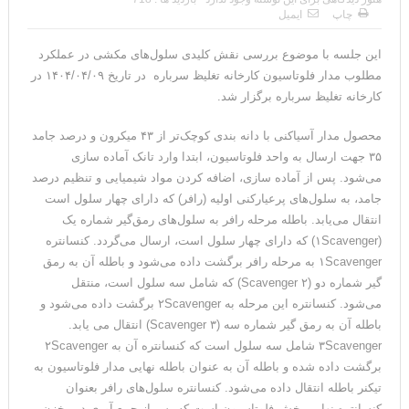
چاپ
ایمیل
این جلسه با موضوع بررسی نقش کلیدی سلول‌های مکشی در عملکرد
مطلوب مدار فلوتاسیون کارخانه تغلیظ سرباره
در تاریخ ۱۴۰۴/۰۴/۰۹ در
کارخانه تغلیظ سرباره برگزار شد.
محصول مدار آسیاکنی با دانه بندی کوچک‌تر از ۴۳ میکرون و درصد جامد
۳۵ جهت ارسال به واحد فلوتاسیون، ابتدا وارد تانک آماده سازی
می‌شود. پس از آماده سازی، اضافه کردن مواد شیمیایی و تنظیم درصد
جامد، به سلول‌های پرعیارکنی اولیه (رافر) که دارای چهار سلول است
انتقال می‌یابد. باطله مرحله رافر به سلول‌های رمق‌گیر شماره یک
(۱Scavenger) که دارای چهار سلول است، ارسال می‌گردد. کنسانتره
۱Scavenger به مرحله رافر برگشت داده می‌شود و باطله آن به رمق
گیر شماره دو (۲ Scavenger) که شامل سه سلول است، منتقل
می‌شود. کنسانتره این مرحله به ۲Scavenger برگشت داده می‌شود و
باطله آن به رمق گیر شماره سه (۳ Scavenger) انتقال می یابد.
۳Scavenger شامل سه سلول است که کنسانتره آن به ۲Scavenger
برگشت داده شده و باطله آن به عنوان باطله نهایی مدار فلوتاسیون به
تیکنر باطله انتقال داده می‌شود. کنسانتره سلول‌های رافر بعنوان
کنسانتره نهایی بخش فلوتاسیون است که پس از جمع آوری در مخزن،