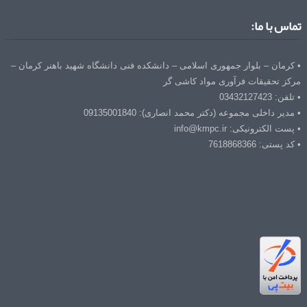
تماس با ما:
• کرمان – بلوار جمهوری اسلامی – دانشکده فنی دانشگاه شهید باهنر کرمان –
مرکز تحقیقات فرآوری مواد کاشی گر
• تلفن: 03432127423
• مدیر داخلی مجموعه (دکتر محمد انصاری): 09135001840
• پست الکترونیکی: info@kmpc.ir
• کد پستی: 7618868366