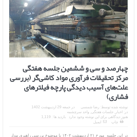
چهارصد و سی و ششمین جلسه هفتگی
مرکز تحقیقات فرآوری مواد کاشی‌گر (بررسی
علت‌های آسیب دیدگی پارچه فیلترهای
فشاری)
نوشته شده توسط:
رضا شمسی
در
جمعه 29 اردیبهشت 1402
در:
اخبار
,
جلسات هفتگی
,
واحد سرچشمه
هنوز دیدگاهی برای این نوشته وجود ندارد
بازدید ها : 1,119
چاپ
ایمیل
در این جلسه مورخ ۲۱ اردیبهشت ۱۴۰۲ با موضوع بررسی راهبری مدار