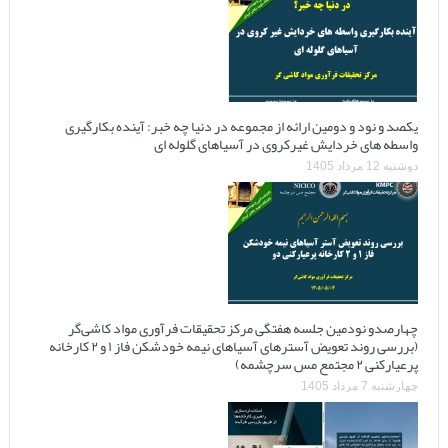
یکصد و نود و دومین ارائه از مجموعه در دنیا چه خبر: آینده بکارگیری
واسطه های خردایش غیرکروی در آسیاهای گلوله ای
دوشنبه 12 مرداد 1405
چهارصدو نودمین جلسه هفتگی مرکز تحقیقات فرآوری مواد کاشی‌گر
(بررسی روند تعویض آسترهای آسیاهای نیمه خودشکن فاز ۱ و ۲ کارخانه
پرعیارکنی ۲ مجتمع مس سرچشمه)
چهارشنبه 7 مرداد 1405