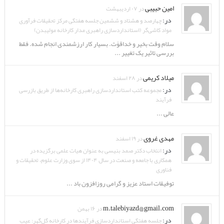
امین حبیبی
در ۰۷ اردیبهشت
در:
چهارصد و هشتاد و ششمین جلسه هفتگی مرکز تحقیقات فرآوری
مواد کاشی‌گر (استانداردسازی راهبری مدار کارخانه مولیبدن)
سلام وقت بخیر و خداقوّت. بسیار کار ارزشمندی انجام شده. فقط
بررسی تاثیر یک تغییر ...
میلاد کریمی
در ۲۸ اسفند
در:
مجموعه کتب استانداردسازی راهبری کارخانه‌ها از طریق بازرسی
فرآیند
عالی ...
مهدی غروی
در ۱۹ اسفند
در:
انتخاب دکتر صمد بنیسی به عنوان هیات علمی برگزیده در
همکاری با جامعه و صنعت در سال ۱۴۰۴ از سوی وزارت علوم، تحقیقات و
فناوری
توفیقات استاد عزیز و گرامی روزافزون باد ...
m.talebiyazd@gmail.com
در ۱۶ بهمن
در:
جلسه هفتگی استانداردسازی فرآیندها در کارخانه گل‌گهر: عیب