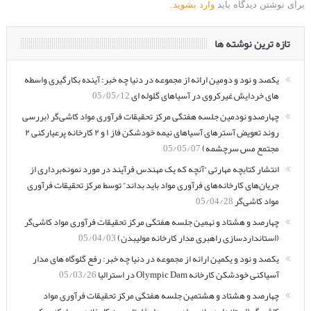
برای نوشتن دیدگاه باید
وارد بشوید
.
تازه ترین نوشته ها
یکصد و نود و دومین ارائه از مجموعه در دنیا چه خبر: آینده بکارگیری واسطه
های خردایش غیرکروی در آسیاهای گلوله ای
05/05/12
چهارصدو نودمین جلسه هفتگی مرکز تحقیقات فرآوری مواد کاشی‌گر (بررسی
روند تعویض آسترهای آسیاهای نیمه خودشکن فاز ۱ و ۲ کارخانه پرعیارکنی ۲
مجتمع مس سرچشمه)
05/05/07
انتشار کتابچه مهارتی “آنچه که یک مهندس فرآیند در مورد نمونه‌برداری از
جریان‌های کارخانه‌های فرآوری مواد باید بداند” توسط مرکز تحقیقات فرآوری
مواد کاشی‌گر
05/04/28
چهارصد و هشتاد و نهمین جلسه هفتگی مرکز تحقیقات فرآوری مواد کاشی‌گر
(استانداردسازی راهبری مدار کارخانه مولیبدن)
05/04/03
یکصد و نود و یکمین ارائه از مجموعه در دنیا چه خبر: رفع گلوگاه های مدار
آسیاکنی خودشکن کارخانه Olympic Dam در استرالیا
05/03/26
چهارصد و هشتاد و هشتمین جلسه هفتگی مرکز تحقیقات فرآوری مواد