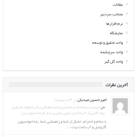
مقالات
منتخب سردبیر
نرم افزارها
نمایشگاه
واحد تحقیق و توسعه
واحد سرچشمه
واحد گل گهر
آخرین نظرات
امیرحسین مهدیان
در ۱۴ اردیبهشت
در:
چهارصد و هشتاد و ششمین جلسه هفتگی مرکز تحقیقات فرآوری
مواد کاشی‌گر (استانداردسازی راهبری مدار کارخانه مولیبدن)
با سلام و احترام. تشکر از شما و راهنمایی شما. بله امولسیون
گازوئیل و آب باعث بهت ...