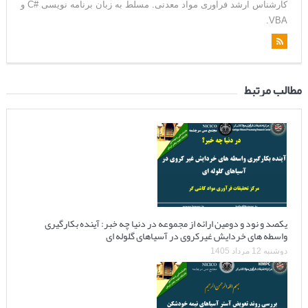
کارشناس ارشد فرآوری مواد معدنی. مسلط به زبان برنامه نویسی #C و
VBA.
مطالب مرتبط
یکصد و نود و دومین ارائه از مجموعه در دنیا چه خبر: آینده بکارگیری
واسطه های خردایش غیرکروی در آسیاهای گلوله ای
دوشنبه 12 مرداد 1405