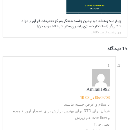
چهارصد و هشتاد و نهمین جلسه هفتگی مرکز تحقیقات فرآوری مواد
کاشی‌گر (استانداردسازی راهبری مدار کارخانه مولیبدن)
چهارشنبه 3 تیر 1405
15 دیدگاه
1
Amirali1992
95/02/03 در 19:03
با سلام و عرض خسته نباشید
قربان برای RTD برای بهترین برازش برای نمودار ارور ۶ میده
و over flow هم زیرش
یعنی چی؟