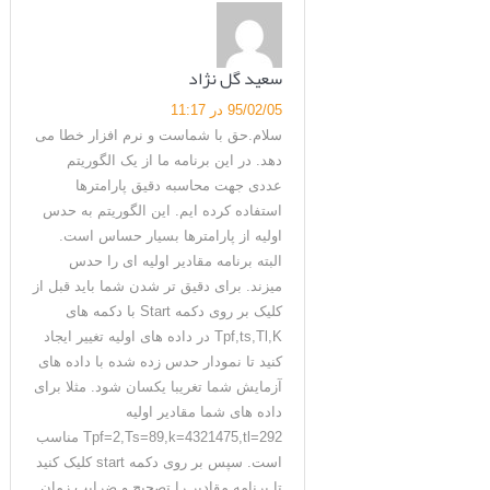
سعید گل نژاد
95/02/05 در 11:17
سلام.حق با شماست و نرم افزار خطا می
دهد. در این برنامه ما از یک الگوریتم
عددی جهت محاسبه دقیق پارامترها
استفاده کرده ایم. این الگوریتم به حدس
اولیه از پارامترها بسیار حساس است.
البته برنامه مقادیر اولیه ای را حدس
میزند. برای دقیق تر شدن شما باید قبل از
کلیک بر روی دکمه Start با دکمه های
Tpf,ts,Tl,K در داده های اولیه تغییر ایجاد
کنید تا نمودار حدس زده شده با داده های
آزمایش شما تغریبا یکسان شود. مثلا برای
داده های شما مقادیر اولیه
Tpf=2,Ts=89,k=4321475,tl=292 مناسب
است. سپس بر روی دکمه start کلیک کنید
تا برنامه مقادیر را تصحیح و ضرایب زمان