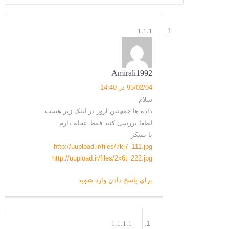
1.1.1
Amirali1992
95/02/04 در 14:40
سلام
داده ها همچنین ارور در لینک زیر هست
لطفا بررسی کنید فقط عجله دارم
با تشکر
http://uupload.ir/files/7kj7_111.jpg
http://uupload.ir/files/2x6t_222.jpg
برای پاسخ دادن وارد شوید
1.1.1.1