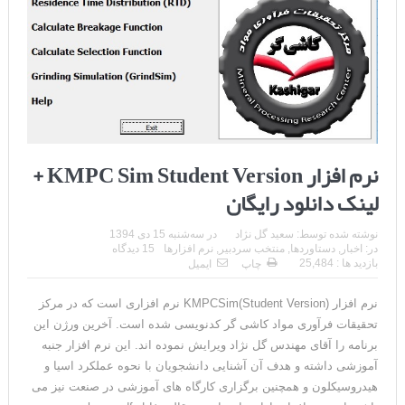
نرم افزار KMPC Sim Student Version +
لینک دانلود رایگان
نوشته شده توسط:
سعید گل نژاد
در
سه‌شنبه 15 دی 1394
در:
اخبار
,
دستاوردها
,
منتخب سردبیر
,
نرم افزارها
15 دیدگاه
بازدید ها : 25,484
چاپ
ایمیل
نرم افزار (KMPCSim(Student Version نرم افزاری است که در مرکز
تحقیقات فرآوری مواد کاشی گر کدنویسی شده است. آخرین ورژن این
برنامه را آقای مهندس گل نژاد ویرایش نموده اند. این نرم افزار جنبه
آموزشی داشته و هدف آن آشنایی دانشجویان با نحوه عملکرد اسیا و
هیدروسیکلون و همچنین برگزاری کارگاه های آموزشی در صنعت نیز می