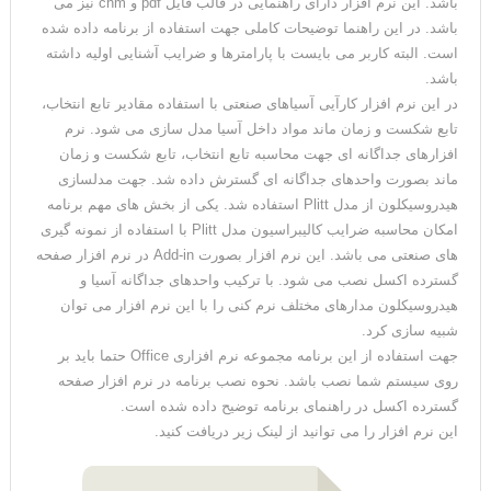
باشد. این نرم افزار دارای راهنمایی در قالب فایل pdf و chm نیز می
باشد. در این راهنما توضیحات کاملی جهت استفاده از برنامه داده شده
است. البته کاربر می بایست با پارامترها و ضرایب آشنایی اولیه داشته
باشد.
در این نرم افزار کارآیی آسیاهای صنعتی با استفاده مقادیر تابع انتخاب،
تابع شکست و زمان ماند مواد داخل آسیا مدل سازی می شود. نرم
افزارهای جداگانه ای جهت محاسبه تابع انتخاب، تابع شکست و زمان
ماند بصورت واحدهای جداگانه ای گسترش داده شد. جهت مدلسازی
هیدروسیکلون از مدل Plitt استفاده شد. یکی از بخش های مهم برنامه
امکان محاسبه ضرایب کالیبراسیون مدل Plitt با استفاده از نمونه گیری
های صنعتی می باشد. این نرم افزار بصورت Add-in در نرم افزار صفحه
گسترده اکسل نصب می شود. با ترکیب واحدهای جداگانه آسیا و
هیدروسیکلون مدارهای مختلف نرم کنی را با این نرم افزار می توان
شبیه سازی کرد.
جهت استفاده از این برنامه مجموعه نرم افزاری Office حتما باید بر
روی سیستم شما نصب باشد. نحوه نصب برنامه در نرم افزار صفحه
گسترده اکسل در راهنمای برنامه توضیح داده شده است.
این نرم افزار را می توانید از لینک زیر دریافت کنید.