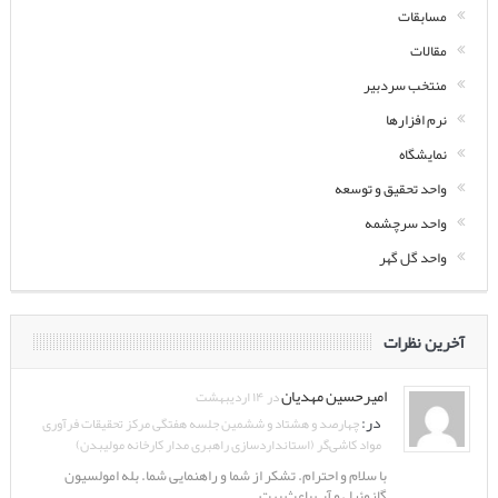
مسابقات
مقالات
منتخب سردبیر
نرم افزارها
نمایشگاه
واحد تحقیق و توسعه
واحد سرچشمه
واحد گل گهر
آخرین نظرات
امیرحسین مهدیان
در ۱۴ اردیبهشت
در:
چهارصد و هشتاد و ششمین جلسه هفتگی مرکز تحقیقات فرآوری
مواد کاشی‌گر (استانداردسازی راهبری مدار کارخانه مولیبدن)
با سلام و احترام. تشکر از شما و راهنمایی شما. بله امولسیون
گازوئیل و آب باعث بهت ...