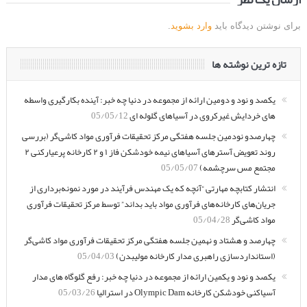
برای نوشتن دیدگاه باید
وارد بشوید
.
تازه ترین نوشته ها
یکصد و نود و دومین ارائه از مجموعه در دنیا چه خبر: آینده بکارگیری واسطه
های خردایش غیرکروی در آسیاهای گلوله ای
05/05/12
چهارصدو نودمین جلسه هفتگی مرکز تحقیقات فرآوری مواد کاشی‌گر (بررسی
روند تعویض آسترهای آسیاهای نیمه خودشکن فاز ۱ و ۲ کارخانه پرعیارکنی ۲
مجتمع مس سرچشمه)
05/05/07
انتشار کتابچه مهارتی “آنچه که یک مهندس فرآیند در مورد نمونه‌برداری از
جریان‌های کارخانه‌های فرآوری مواد باید بداند” توسط مرکز تحقیقات فرآوری
مواد کاشی‌گر
05/04/28
چهارصد و هشتاد و نهمین جلسه هفتگی مرکز تحقیقات فرآوری مواد کاشی‌گر
(استانداردسازی راهبری مدار کارخانه مولیبدن)
05/04/03
یکصد و نود و یکمین ارائه از مجموعه در دنیا چه خبر: رفع گلوگاه های مدار
آسیاکنی خودشکن کارخانه Olympic Dam در استرالیا
05/03/26