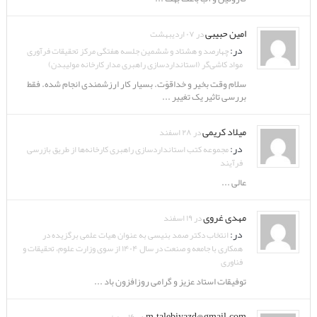
امین حبیبی
در ۰۷ اردیبهشت
در:
چهارصد و هشتاد و ششمین جلسه هفتگی مرکز تحقیقات فرآوری
مواد کاشی‌گر (استانداردسازی راهبری مدار کارخانه مولیبدن)
سلام وقت بخیر و خداقوّت. بسیار کار ارزشمندی انجام شده. فقط
بررسی تاثیر یک تغییر ...
میلاد کریمی
در ۲۸ اسفند
در:
مجموعه کتب استانداردسازی راهبری کارخانه‌ها از طریق بازرسی
فرآیند
عالی ...
مهدی غروی
در ۱۹ اسفند
در:
انتخاب دکتر صمد بنیسی به عنوان هیات علمی برگزیده در
همکاری با جامعه و صنعت در سال ۱۴۰۴ از سوی وزارت علوم، تحقیقات و
فناوری
توفیقات استاد عزیز و گرامی روزافزون باد ...
m.talebiyazd@gmail.com