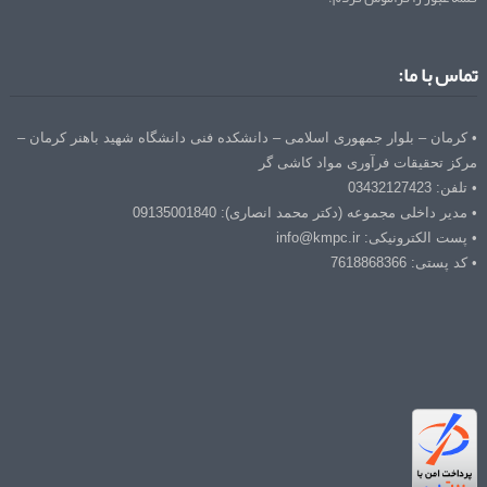
تماس با ما:
• کرمان – بلوار جمهوری اسلامی – دانشکده فنی دانشگاه شهید باهنر کرمان –
مرکز تحقیقات فرآوری مواد کاشی گر
• تلفن: 03432127423
• مدیر داخلی مجموعه (دکتر محمد انصاری): 09135001840
• پست الکترونیکی: info@kmpc.ir
• کد پستی: 7618868366