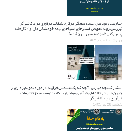
چهارصدو نودمین جلسه هفتگی مرکز تحقیقات فرآوری مواد کاشی‌گر
(بررسی روند تعویض آسترهای آسیاهای نیمه خودشکن فاز ۱ و ۲ کارخانه
پرعیارکنی ۲ مجتمع مس سرچشمه)
چهارشنبه 7 مرداد 1405
انتشار کتابچه مهارتی “آنچه که یک مهندس فرآیند در مورد نمونه‌برداری از
جریان‌های کارخانه‌های فرآوری مواد باید بداند” توسط مرکز تحقیقات
فرآوری مواد کاشی‌گر
یکشنبه 28 تیر 1405