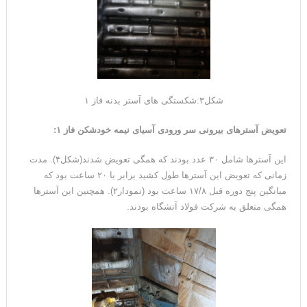
شکل۳:شکستگی های آستر بدنه فاز ۱
تعویض آسترهای بیرونی سر ورودی آسیای نیمه خودشکن فاز ۱
:
این آسترها شامل ۳۰ عدد بودند که همگی تعویض شدند(شکل۴). مدت
زمانی که تعویض این آستر‌ها طول کشید برابر با ۲۰ ساعت بود که
میانگین پنج دوره قبل ۱۷/۸ ساعت بود (نمودار۲). همچنین این آسترها
همگی متعلق به شرکت فولاد آتشگاه بودند.