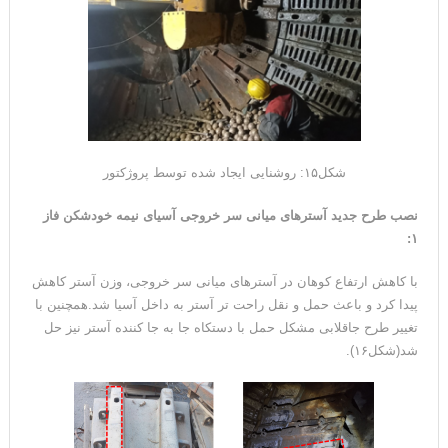
شکل۱۵: روشنایی ایجاد شده توسط پروژکتور
نصب طرح جدید آسترهای میانی سر خروجی آسیای نیمه خودشکن فاز
۱:
با کاهش ارتفاع کوهان در آسترهای میانی سر خروجی، وزن آستر کاهش
پیدا کرد و باعث حمل و نقل راحت تر آستر به داخل آسیا شد.همچنین با
تغییر طرح جاقلابی مشکل حمل با دستکاه جا به جا کننده آستر نیز حل
شد(شکل۱۶).