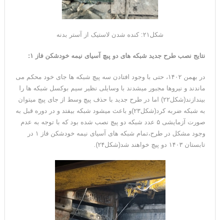
شکل۲۱: کنده شدن لاستیک از آستر بدنه
نتایج نصب طرح جدید شبکه های دو پبچ آسیای نیمه خودشکن فاز ۱:
در بهمن ۱۴۰۲، حتی با وجود افتادن سه پیچ شبکه ها جای خود محکم می
ماندند و نیروها مجبور میشدند با وسایلی نظیر سیم بوکسل شبکه ها را
بیندازند(شکل۲۲) اما در طرح جدید با حذف پیچ وسط از جای پیچ میتوان
به شبکه ضربه کرد(شکل۲۳)و باعث میشود شبکه بیفتد و در دوره قبل به
صورت آزمایشی ۵ عدد شبکه دو پیچ نصب شده بود که با توجه به عدم
وجود مشکل در طرح،تمام شبکه های آسیای نیمه خودشکن فاز ۱ در
تابستان ۱۴۰۳ دو پیچ خواهند شد(شکل۲۴).