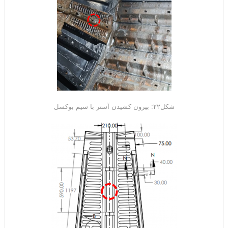
شکل۲۲: بیرون کشیدن آستر با سیم بوکسل