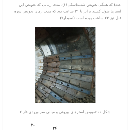
عدد) که همگی تعویض شدند(شکل۱۱). مدت زمانی که تعویض این
آسترها طول کشید برابر با ۲۱ ساعت بود که مدت زمان تعویض دوره
قبل نیز ۲۴ ساعت بوده است (نمودار۷)
شکل ۱۱:تعویض آسترهای بیرونی و میانی سر ورودی فاز ۲