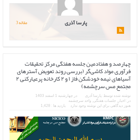
پارسا آذری
مقاله 3
چهارصد و هفتادمین جلسه هفتگی مرکز تحقیقات
فرآوری مواد کاشی‌گر (بررسی روند تعویض آسترهای
آسیاهای نیمه خودشکن فاز ۱ و ۲ کارخانه پرعیارکنی ۲
مجتمع مس سرچشمه)
نوشته شده توسط:
پارسا آذری
در
چهارشنبه 1 اسفند 1403
در:
اخبار
,
جلسات هفتگی
,
واحد سرچشمه
هنوز دیدگاهی برای این نوشته وجود ندارد
بازدید ها : 1,428